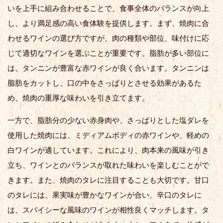
いを上手に組み合わせることで、食事全体のバランスが向上
し、より満足感の高い食体験を提供します。まず、焼肉に合
わせるワインの選び方ですが、肉の種類や部位、味付けに応
じて適切なワインを選ぶことが重要です。脂肪が多い部位に
は、タンニンが豊富な赤ワインが良く合います。タンニンは
脂肪をカットし、口の中をさっぱりとさせる効果があるた
め、焼肉の重厚な味わいを引き立てます。
一方で、脂肪分の少ない赤身肉や、さっぱりとした塩ダレを
使用した焼肉には、ミディアムボディの赤ワインや、軽めの
白ワインが適しています。これにより、肉本来の風味が引き
立ち、ワインとのバランスが取れた味わいを楽しむことがで
きます。また、焼肉のタレに注目することも大切です。甘口
のタレには、果実味が豊かなワインが合い、辛口のタレに
は、スパイシーな風味のワインが相性良くマッチします。タ