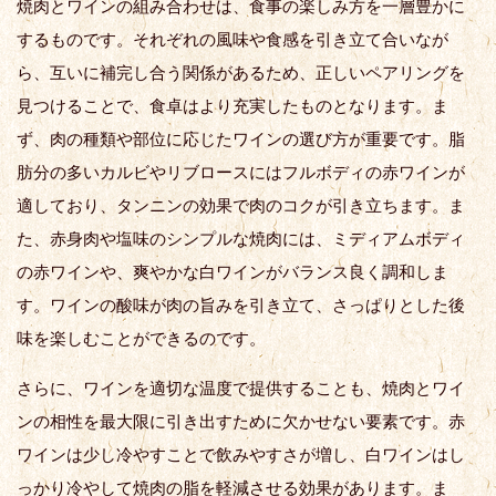
焼肉とワインの組み合わせは、食事の楽しみ方を一層豊かに
するものです。それぞれの風味や食感を引き立て合いなが
ら、互いに補完し合う関係があるため、正しいペアリングを
見つけることで、食卓はより充実したものとなります。ま
ず、肉の種類や部位に応じたワインの選び方が重要です。脂
肪分の多いカルビやリブロースにはフルボディの赤ワインが
適しており、タンニンの効果で肉のコクが引き立ちます。ま
た、赤身肉や塩味のシンプルな焼肉には、ミディアムボディ
の赤ワインや、爽やかな白ワインがバランス良く調和しま
す。ワインの酸味が肉の旨みを引き立て、さっぱりとした後
味を楽しむことができるのです。
さらに、ワインを適切な温度で提供することも、焼肉とワイ
ンの相性を最大限に引き出すために欠かせない要素です。赤
ワインは少し冷やすことで飲みやすさが増し、白ワインはし
っかり冷やして焼肉の脂を軽減させる効果があります。ま