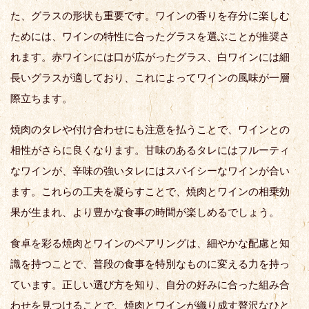
た、グラスの形状も重要です。ワインの香りを存分に楽しむ
ためには、ワインの特性に合ったグラスを選ぶことが推奨さ
れます。赤ワインには口が広がったグラス、白ワインには細
長いグラスが適しており、これによってワインの風味が一層
際立ちます。
焼肉のタレや付け合わせにも注意を払うことで、ワインとの
相性がさらに良くなります。甘味のあるタレにはフルーティ
なワインが、辛味の強いタレにはスパイシーなワインが合い
ます。これらの工夫を凝らすことで、焼肉とワインの相乗効
果が生まれ、より豊かな食事の時間が楽しめるでしょう。
食卓を彩る焼肉とワインのペアリングは、細やかな配慮と知
識を持つことで、普段の食事を特別なものに変える力を持っ
ています。正しい選び方を知り、自分の好みに合った組み合
わせを見つけることで、焼肉とワインが織り成す贅沢なひと