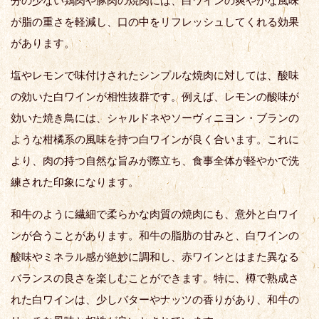
分の少ない鶏肉や豚肉の焼肉には、白ワインの爽やかな風味
が脂の重さを軽減し、口の中をリフレッシュしてくれる効果
があります。
塩やレモンで味付けされたシンプルな焼肉に対しては、酸味
の効いた白ワインが相性抜群です。例えば、レモンの酸味が
効いた焼き鳥には、シャルドネやソーヴィニヨン・ブランの
ような柑橘系の風味を持つ白ワインが良く合います。これに
より、肉の持つ自然な旨みが際立ち、食事全体が軽やかで洗
練された印象になります。
和牛のように繊細で柔らかな肉質の焼肉にも、意外と白ワイ
ンが合うことがあります。和牛の脂肪の甘みと、白ワインの
酸味やミネラル感が絶妙に調和し、赤ワインとはまた異なる
バランスの良さを楽しむことができます。特に、樽で熟成さ
れた白ワインは、少しバターやナッツの香りがあり、和牛の