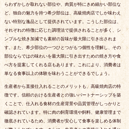
らわずかしか取れない部位や、肉質が特にきめ細かい部位な
ど、独自の魅力を持つ希少部位は、高級焼肉店でしか味わえ
ない特別な逸品として提供されています。こうした部位は、
それぞれの特徴に応じた調理法で提供されることが多く、シ
ンプルな焼き加減でも素材の旨味が最大限に引き出されま
す。また、希少部位の一つひとつがもつ個性を理解し、その
部位ならではの味わいを最大限に引き出すための焼き方や食
べ方を提案してくれる店もあります。これにより、消費者は
単なる食事以上の体験を味わうことができるでしょう。
生産者から直接仕入れることのメリットも、高級焼肉店の特
徴です。信頼のおける生産者との強いパートナーシップを築
くことで、仕入れる食材の生産背景や品質管理がしっかりと
確認されています。特に肉の飼育環境や飼料、健康管理まで
徹底されているため、消費者が安心して食事を楽しめる体制