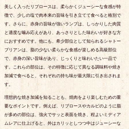
美しく入ったリブロースは、柔らかくジューシーな食感が特
徴で、少しの塩で肉本来の旨味を引き立てて食べると格別で
す。さらに、赤身の旨味が強いランプは、しっかりした肉質
と適度な噛み応えがあり、あっさりとした味わいが好きな方
におすすめです。他にも、希少部位として知られるシャトー
ブリアンは、脂の少ない柔らかな食感が楽しめる高級部位
で、赤身の深い旨味があり、じっくりと味わいたい一品で
す。これらの部位は、その特徴に応じて異なる調味料や焼き
加減で食べると、それぞれの持ち味が最大限に引き出されま
す。
理想的な焼き加減を知ることも、焼肉をより楽しむための重
要なポイントです。例えば、リブロースやカルビのように脂
が多めの部位は、強火でサッと表面を焼き、程よいミディア
ムレアに仕上げると、外はカリッとしつつ中はジューシーな