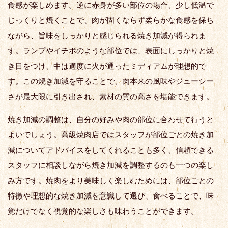
食感が楽しめます。逆に赤身が多い部位の場合、少し低温で
じっくりと焼くことで、肉が固くならず柔らかな食感を保ち
ながら、旨味をしっかりと感じられる焼き加減が得られま
す。ランプやイチボのような部位では、表面にしっかりと焼
き目をつけ、中は適度に火が通ったミディアムが理想的で
す。この焼き加減を守ることで、肉本来の風味やジューシー
さが最大限に引き出され、素材の質の高さを堪能できます。
焼き加減の調整は、自分の好みや肉の部位に合わせて行うと
よいでしょう。高級焼肉店ではスタッフが部位ごとの焼き加
減についてアドバイスをしてくれることも多く、信頼できる
スタッフに相談しながら焼き加減を調整するのも一つの楽し
み方です。焼肉をより美味しく楽しむためには、部位ごとの
特徴や理想的な焼き加減を意識して選び、食べることで、味
覚だけでなく視覚的な楽しさも味わうことができます。