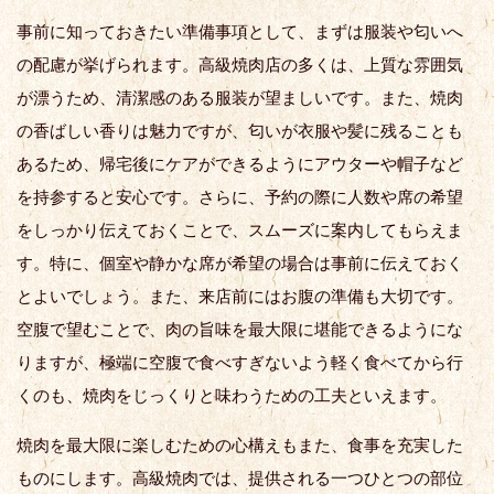
事前に知っておきたい準備事項として、まずは服装や匂いへ
の配慮が挙げられます。高級焼肉店の多くは、上質な雰囲気
が漂うため、清潔感のある服装が望ましいです。また、焼肉
の香ばしい香りは魅力ですが、匂いが衣服や髪に残ることも
あるため、帰宅後にケアができるようにアウターや帽子など
を持参すると安心です。さらに、予約の際に人数や席の希望
をしっかり伝えておくことで、スムーズに案内してもらえま
す。特に、個室や静かな席が希望の場合は事前に伝えておく
とよいでしょう。また、来店前にはお腹の準備も大切です。
空腹で望むことで、肉の旨味を最大限に堪能できるようにな
りますが、極端に空腹で食べすぎないよう軽く食べてから行
くのも、焼肉をじっくりと味わうための工夫といえます。
焼肉を最大限に楽しむための心構えもまた、食事を充実した
ものにします。高級焼肉では、提供される一つひとつの部位