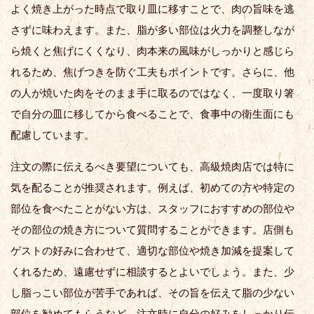
よく焼き上がった時点で取り皿に移すことで、肉の旨味を逃
さずに味わえます。また、脂が多い部位は火力を調整しなが
ら焼くと焦げにくくなり、肉本来の風味がしっかりと感じら
れるため、焦げつきを防ぐ工夫もポイントです。さらに、他
の人が焼いた肉をそのまま手に取るのではなく、一度取り箸
で自分の皿に移してから食べることで、食事中の衛生面にも
配慮しています。
注文の際に伝えるべき要望についても、高級焼肉店では特に
気を配ることが推奨されます。例えば、初めての方や特定の
部位を食べたことがない方は、スタッフにおすすめの部位や
その部位の焼き方について質問することができます。店側も
ゲストの好みに合わせて、適切な部位や焼き加減を提案して
くれるため、遠慮せずに相談するとよいでしょう。また、少
し脂っこい部位が苦手であれば、その旨を伝えて脂の少ない
部位を勧めてもらうなど、注文時に自分の好みをしっかり伝