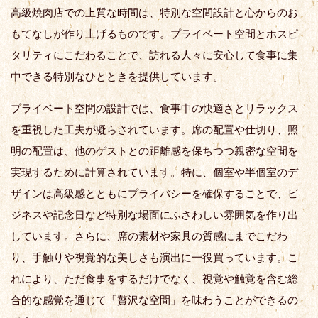
高級焼肉店での上質な時間は、特別な空間設計と心からのお
もてなしが作り上げるものです。プライベート空間とホスピ
タリティにこだわることで、訪れる人々に安心して食事に集
中できる特別なひとときを提供しています。
プライベート空間の設計では、食事中の快適さとリラックス
を重視した工夫が凝らされています。席の配置や仕切り、照
明の配置は、他のゲストとの距離感を保ちつつ親密な空間を
実現するために計算されています。特に、個室や半個室のデ
ザインは高級感とともにプライバシーを確保することで、ビ
ジネスや記念日など特別な場面にふさわしい雰囲気を作り出
しています。さらに、席の素材や家具の質感にまでこだわ
り、手触りや視覚的な美しさも演出に一役買っています。こ
れにより、ただ食事をするだけでなく、視覚や触覚を含む総
合的な感覚を通じて「贅沢な空間」を味わうことができるの