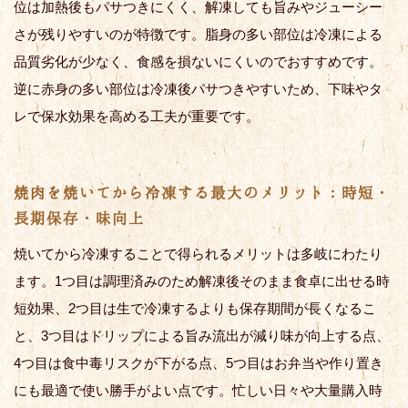
位は加熱後もパサつきにくく、解凍しても旨みやジューシー
さが残りやすいのが特徴です。脂身の多い部位は冷凍による
品質劣化が少なく、食感を損ないにくいのでおすすめです。
逆に赤身の多い部位は冷凍後パサつきやすいため、下味やタ
レで保水効果を高める工夫が重要です。
焼肉を焼いてから冷凍する最大のメリット：時短・
長期保存・味向上
焼いてから冷凍することで得られるメリットは多岐にわたり
ます。1つ目は調理済みのため解凍後そのまま食卓に出せる時
短効果、2つ目は生で冷凍するよりも保存期間が長くなるこ
と、3つ目はドリップによる旨み流出が減り味が向上する点、
4つ目は食中毒リスクが下がる点、5つ目はお弁当や作り置き
にも最適で使い勝手がよい点です。忙しい日々や大量購入時