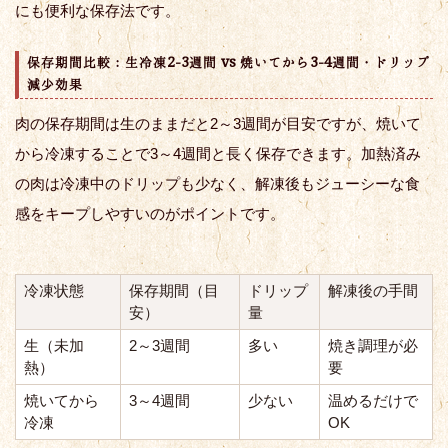
にも便利な保存法です。
保存期間比較：生冷凍2-3週間 vs 焼いてから3-4週間・ドリップ
減少効果
肉の保存期間は生のままだと2～3週間が目安ですが、焼いて
から冷凍することで3～4週間と長く保存できます。加熱済み
の肉は冷凍中のドリップも少なく、解凍後もジューシーな食
感をキープしやすいのがポイントです。
冷凍状態
保存期間（目
ドリップ
解凍後の手間
安）
量
生（未加
2～3週間
多い
焼き調理が必
熱）
要
焼いてから
3～4週間
少ない
温めるだけで
冷凍
OK