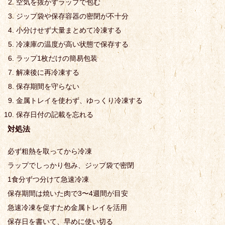
空気を抜かずラップで包む
ジップ袋や保存容器の密閉が不十分
小分けせず大量まとめて冷凍する
冷凍庫の温度が高い状態で保存する
ラップ1枚だけの簡易包装
解凍後に再冷凍する
保存期間を守らない
金属トレイを使わず、ゆっくり冷凍する
保存日付の記載を忘れる
対処法
必ず粗熱を取ってから冷凍
ラップでしっかり包み、ジップ袋で密閉
1食分ずつ分けて急速冷凍
保存期間は焼いた肉で3〜4週間が目安
急速冷凍を促すため金属トレイを活用
保存日を書いて、早めに使い切る