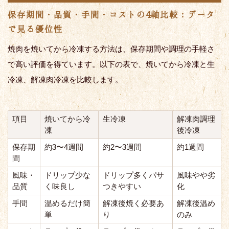
保存期間・品質・手間・コストの4軸比較：データ
で見る優位性
焼肉を焼いてから冷凍する方法は、保存期間や調理の手軽さ
で高い評価を得ています。以下の表で、焼いてから冷凍と生
冷凍、解凍肉冷凍を比較します。
項目
焼いてから冷
生冷凍
解凍肉調理
凍
後冷凍
保存期
約3〜4週間
約2〜3週間
約1週間
間
風味・
ドリップ少な
ドリップ多くパサ
風味やや劣
品質
く味良し
つきやすい
化
手間
温めるだけ簡
解凍後焼く必要あ
解凍後温め
単
り
のみ