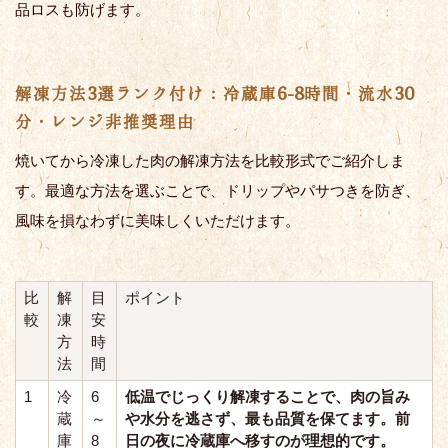
品ロスも防げます。
解凍方法3選ランク付け：冷蔵庫6-8時間・流水30
分・レンジ非推奨理由
焼いてから冷凍した肉の解凍方法を比較形式でご紹介しま
す。最適な方法を選ぶことで、ドリップやパサつきを防ぎ、
風味を損なわずに美味しくいただけます。
比
解
目
ポイント
較
凍
安
方
時
法
間
1
冷
6
低温でじっくり解凍することで、肉の旨み
蔵
～
や水分を逃さず、最も品質を保てます。前
庫
8
日の夜に冷蔵庫へ移すのが理想的です。