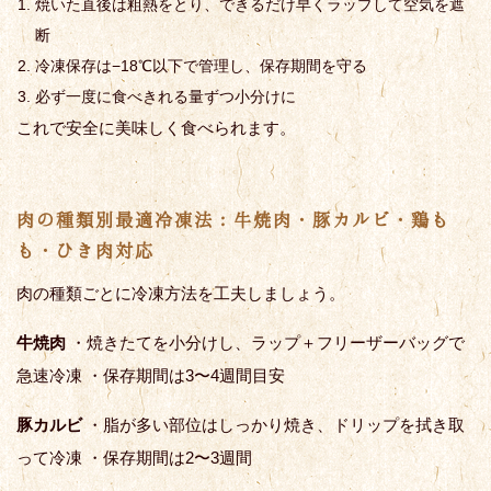
焼いた直後は粗熱をとり、できるだけ早くラップして空気を遮
断
冷凍保存は−18℃以下で管理し、保存期間を守る
必ず一度に食べきれる量ずつ小分けに
これで安全に美味しく食べられます。
肉の種類別最適冷凍法：牛焼肉・豚カルビ・鶏も
も・ひき肉対応
肉の種類ごとに冷凍方法を工夫しましょう。
牛焼肉
・焼きたてを小分けし、ラップ＋フリーザーバッグで
急速冷凍 ・保存期間は3〜4週間目安
豚カルビ
・脂が多い部位はしっかり焼き、ドリップを拭き取
って冷凍 ・保存期間は2〜3週間