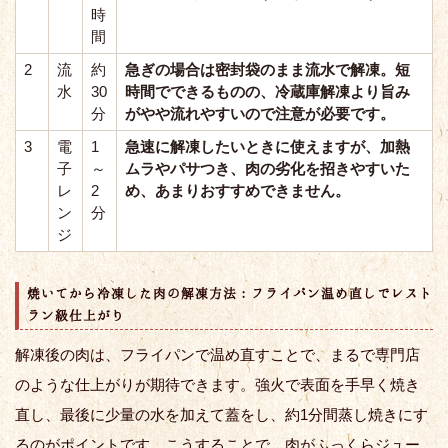
時
間
2
流
約
急ぎの場合は密封袋のまま流水で解凍。短
水
30
時間でできるものの、冷蔵庫解凍より旨み
分
がやや流れやすいので注意が必要です。
3
電
1
急速に解凍したいときに使えますが、加熱
子
～
ムラやパサつき、肉の劣化を招きやすいた
レ
2
め、あまりおすすめできません。
ン
分
ジ
焼いてから冷凍した肉の解凍方法：フライパン温め直しでレスト
ラン級仕上がり
解凍後の肉は、フライパンで温め直すことで、まるで専門店
のような仕上がりが期待できます。強火で表面を手早く焼き
直し、最後に少量の水を加えて蓋をし、約1分間蒸し焼きにす
るのがポイントです。こうすることで、肉がふっくらジュー