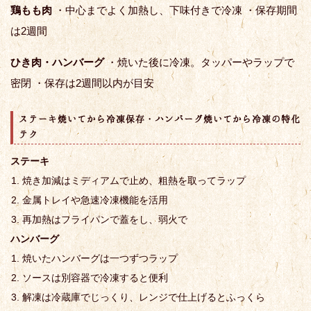
鶏もも肉
・中心までよく加熱し、下味付きで冷凍 ・保存期間
は2週間
ひき肉・ハンバーグ
・焼いた後に冷凍。タッパーやラップで
密閉 ・保存は2週間以内が目安
ステーキ焼いてから冷凍保存・ハンバーグ焼いてから冷凍の特化
テク
ステーキ
焼き加減はミディアムで止め、粗熱を取ってラップ
金属トレイや急速冷凍機能を活用
再加熱はフライパンで蓋をし、弱火で
ハンバーグ
焼いたハンバーグは一つずつラップ
ソースは別容器で冷凍すると便利
解凍は冷蔵庫でじっくり、レンジで仕上げるとふっくら