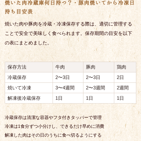
焼いた肉冷蔵庫何日持つ？・豚肉焼いてから冷凍日
持ち目安表
焼いた肉や豚肉を冷蔵・冷凍保存する際は、適切に管理する
ことで安全で美味しく食べられます。保存期間の目安を以下
の表にまとめました。
保存方法
牛肉
豚肉
鶏肉
冷蔵保存
2〜3日
2〜3日
2日
焼いて冷凍
3〜4週間
2〜3週間
2週間
解凍後冷蔵保存
1日
1日
1日
冷蔵保存は清潔な容器やフタ付きタッパーで管理
冷凍は1食分ずつ小分けし、できるだけ早めに消費
解凍した肉はその日のうちに食べ切るようにする