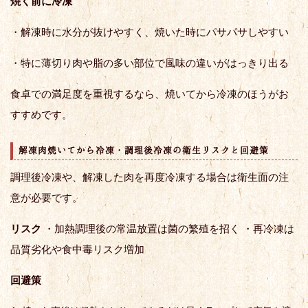
焼く前に冷凍
・解凍時に水分が抜けやすく、焼いた時にパサパサしやすい
・特に薄切り肉や脂の多い部位で風味の違いがはっきり出る
食卓での満足度を重視するなら、焼いてから冷凍のほうがお
すすめです。
解凍肉焼いてから冷凍・調理後冷凍の衛生リスクと回避策
調理後冷凍や、解凍した肉を再度冷凍する場合は衛生面の注
意が必要です。
リスク
・加熱調理後の常温放置は菌の繁殖を招く ・再冷凍は
品質劣化や食中毒リスク増加
回避策