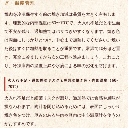
グ・温度管理
焼肉を冷凍保存する前の焼き加減は品質を大きく左右しま
す。理想的な内部温度は60〜70℃で、火入れ不足だと衛生面
で不安が残り、過加熱ではパサつきやすくなります。焼き色
は両面にしっかりとつけ、中心まで加熱してください。焼い
た後はすぐに粗熱を取ることが重要です。常温で10分ほど置
き、完全に冷ましてから次の工程へ進みましょう。これによ
り、冷凍庫内の温度上昇や水滴による味の劣化を防げます。
火入れ不足・過加熱のリスクと理想の焼き色・内部温度（60-
70℃）
火入れ不足だと細菌リスクが残り、過加熱では食感や風味が
損なわれます。肉汁を閉じ込めるためには、表面にしっかり
焼き色をつけ、厚みのある牛肉や豚肉は中心温度計を使うの
がおすすめです。