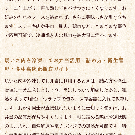
シーに仕上がり、再加熱してもパサつきにくくなります。お
好みのたれやソースを絡めれば、さらに美味しさが引き立ち
ます。ステーキ肉や牛肉、豚肉、鶏肉など、さまざまな部位
で応用可能で、冷凍焼き肉の魅力を最大限に活かせます。
焼いた肉を冷凍してお弁当活用：詰め方・衛生管
理・食中毒防止徹底ガイド
焼いた肉を冷凍してお弁当に利用するときは、詰め方や衛生
管理に十分注意しましょう。肉はしっかり加熱したあと、粗
熱を取って1食分ずつラップで包み、保存容器に入れて保存し
ます。おかず同士が直接触れないように仕切りを使えば、お
弁当の品質が保ちやすくなります。朝に詰める際は冷凍状態
のまま入れ、自然解凍や電子レンジでの加熱が可能です。特
に気温が高い時期は食中毒防止のため、保冷剤や抗菌シート