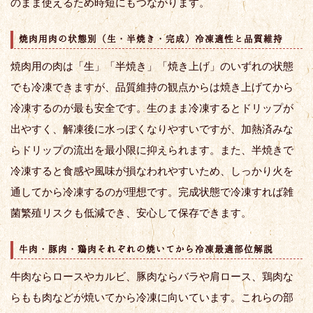
のまま使えるため時短にもつながります。
焼肉用肉の状態別（生・半焼き・完成）冷凍適性と品質維持
焼肉用の肉は「生」「半焼き」「焼き上げ」のいずれの状態
でも冷凍できますが、品質維持の観点からは焼き上げてから
冷凍するのが最も安全です。生のまま冷凍するとドリップが
出やすく、解凍後に水っぽくなりやすいですが、加熱済みな
らドリップの流出を最小限に抑えられます。また、半焼きで
冷凍すると食感や風味が損なわれやすいため、しっかり火を
通してから冷凍するのが理想です。完成状態で冷凍すれば雑
菌繁殖リスクも低減でき、安心して保存できます。
牛肉・豚肉・鶏肉それぞれの焼いてから冷凍最適部位解説
牛肉ならロースやカルビ、豚肉ならバラや肩ロース、鶏肉な
らもも肉などが焼いてから冷凍に向いています。これらの部