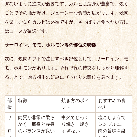
ぎないように注意が必要です。カルビは脂身が豊富で、焼く
ことでその脂が溶け、ジューシーな食感が広がります。焼肉
を楽しむならカルビは必須ですが、さっぱりと食べたい方に
はロースが最適です。
サーロイン、モモ、ホルモン等の部位の特徴
次に、焼肉ギフトで注目すべき部位として、サーロイン、モ
モ、ホルモンがあります。それぞれの特徴をしっかり理解す
ることで、贈る相手の好みにぴったりの部位を選べます。
部
特徴
焼き方のポイ
おすすめの食
位
ント
べ方
サ
肉質が非常に柔ら
中火でじっく
塩こしょうで
ー
かく、脂身と赤身
り焼き、焼き
シンプルに、
ロ
のバランスが良い
すぎない
肉の旨味を楽