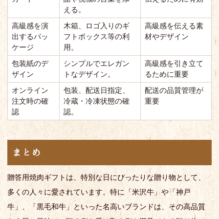
える。
高級感を演
木箱、ロゴ入りのギ
高級感を伝える素
出するパッ
フトボックス等の利
材やデザイン
ケージ
用。
包装紙のデ
シンプルでエレガン
高級感を引き立て
ザイン
トなデザイン。
るために重要
オンライン
包装、配送日指定、
配送の品質管理が
注文時の確
冷蔵・冷凍状態の確
重要
認
認。
まとめ
贈答用焼肉ギフトは、特別な日にぴったりな贈り物として、
多くの人々に愛されています。特に「米沢牛」や「神戸
牛」、「黒毛和牛」といった名高いブランドは、その高品質