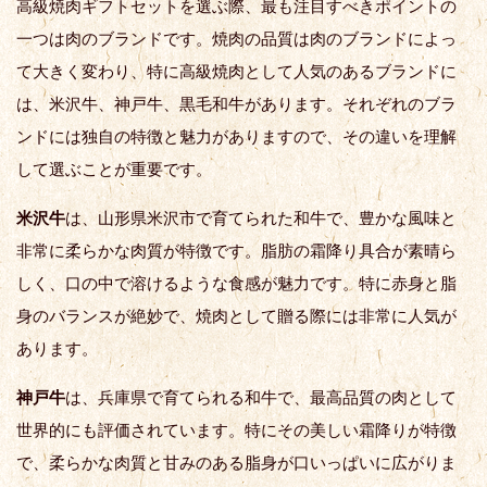
高級焼肉ギフトセットを選ぶ際、最も注目すべきポイントの
一つは肉のブランドです。焼肉の品質は肉のブランドによっ
て大きく変わり、特に高級焼肉として人気のあるブランドに
は、米沢牛、神戸牛、黒毛和牛があります。それぞれのブラ
ンドには独自の特徴と魅力がありますので、その違いを理解
して選ぶことが重要です。
米沢牛
は、山形県米沢市で育てられた和牛で、豊かな風味と
非常に柔らかな肉質が特徴です。脂肪の霜降り具合が素晴ら
しく、口の中で溶けるような食感が魅力です。特に赤身と脂
身のバランスが絶妙で、焼肉として贈る際には非常に人気が
あります。
神戸牛
は、兵庫県で育てられる和牛で、最高品質の肉として
世界的にも評価されています。特にその美しい霜降りが特徴
で、柔らかな肉質と甘みのある脂身が口いっぱいに広がりま