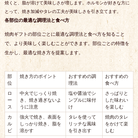
焼くと、脂が溶けて美味しさが増します。ホルモンが好きな方に
とって、焼き加減やタレの工夫が美味しさを引き立てます。
各部位の最適な調理法と食べ方
焼肉ギフトの部位ごとに最適な調理法と食べ方を知ること
で、より美味しく楽しむことができます。部位ごとの特徴を
生かし、最適な焼き方を提案します。
部
焼き方のポイント
おすすめの調
おすすめの
位
理法
食べ方
ロ
中火でじっくり焼
塩や醤油でシ
さっぱりと
ー
き、焼き過ぎないよ
ンプルに味付
した味わい
ス
うに注意
け
を楽しむ
カ
強火で焼き、表面を
タレを使って
焼肉のタレ
ル
しっかり焼き、脂を
リッチな風味
をかけて楽
ビ
溶かす
を引き出す
しむ