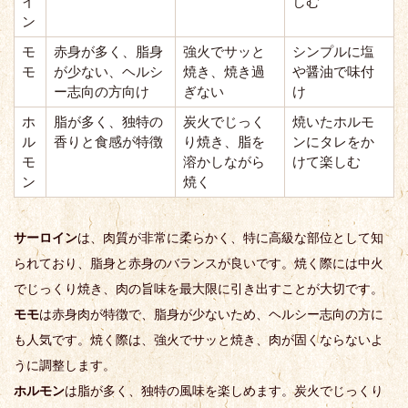
イ
しむ
ン
モ
赤身が多く、脂身
強火でサッと
シンプルに塩
モ
が少ない、ヘルシ
焼き、焼き過
や醤油で味付
ー志向の方向け
ぎない
け
ホ
脂が多く、独特の
炭火でじっく
焼いたホルモ
ル
香りと食感が特徴
り焼き、脂を
ンにタレをか
モ
溶かしながら
けて楽しむ
ン
焼く
サーロイン
は、肉質が非常に柔らかく、特に高級な部位として知
られており、脂身と赤身のバランスが良いです。焼く際には中火
でじっくり焼き、肉の旨味を最大限に引き出すことが大切です。
モモ
は赤身肉が特徴で、脂身が少ないため、ヘルシー志向の方に
も人気です。焼く際は、強火でサッと焼き、肉が固くならないよ
うに調整します。
ホルモン
は脂が多く、独特の風味を楽しめます。炭火でじっくり