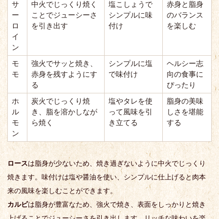
サ
中火でじっくり焼く
塩こしょうで
赤身と脂身
ー
ことでジューシーさ
シンプルに味
のバランス
ロ
を引き出す
付け
を楽しむ
イ
ン
モ
強火でサッと焼き、
シンプルに塩
ヘルシー志
モ
赤身を残すようにす
で味付け
向の食事に
る
ぴったり
ホ
炭火でじっくり焼
塩やタレを使
脂身の美味
ル
き、脂を溶かしなが
って風味を引
しさを堪能
モ
ら焼く
き立てる
する
ン
ロース
は脂身が少ないため、焼き過ぎないように中火でじっくり
焼きます。味付けは塩や醤油を使い、シンプルに仕上げると肉本
来の風味を楽しむことができます。
カルビ
は脂身が豊富なため、強火で焼き、表面をしっかりと焼き
上げることでジューシーさを引き出します。リッチな味わいを楽