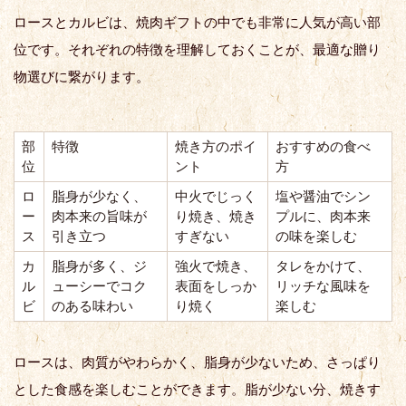
ロースとカルビは、焼肉ギフトの中でも非常に人気が高い部
位です。それぞれの特徴を理解しておくことが、最適な贈り
物選びに繋がります。
部
特徴
焼き方のポイ
おすすめの食べ
位
ント
方
ロ
脂身が少なく、
中火でじっく
塩や醤油でシン
ー
肉本来の旨味が
り焼き、焼き
プルに、肉本来
ス
引き立つ
すぎない
の味を楽しむ
カ
脂身が多く、ジ
強火で焼き、
タレをかけて、
ル
ューシーでコク
表面をしっか
リッチな風味を
ビ
のある味わい
り焼く
楽しむ
ロースは、肉質がやわらかく、脂身が少ないため、さっぱり
とした食感を楽しむことができます。脂が少ない分、焼きす