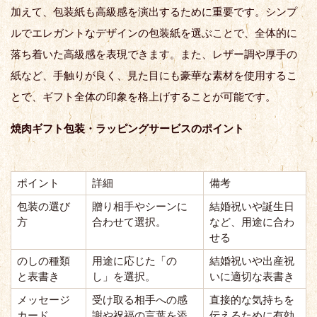
加えて、包装紙も高級感を演出するために重要です。シンプ
ルでエレガントなデザインの包装紙を選ぶことで、全体的に
落ち着いた高級感を表現できます。また、レザー調や厚手の
紙など、手触りが良く、見た目にも豪華な素材を使用するこ
とで、ギフト全体の印象を格上げすることが可能です。
焼肉ギフト包装・ラッピングサービスのポイント
ポイント
詳細
備考
包装の選び
贈り相手やシーンに
結婚祝いや誕生日
方
合わせて選択。
など、用途に合わ
せる
のしの種類
用途に応じた「の
結婚祝いや出産祝
と表書き
し」を選択。
いに適切な表書き
メッセージ
受け取る相手への感
直接的な気持ちを
カード
謝や祝福の言葉を添
伝えるために有効