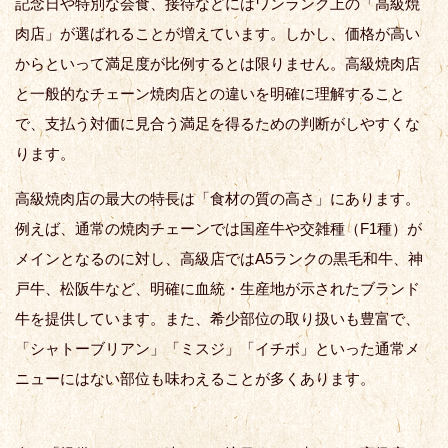
記念日や特別な会食、接待などにはワンランク上の「高級焼
肉店」が選ばれることが増えています。しかし、価格が高い
からといって満足度が比例するとは限りません。高級焼肉店
と一般的なチェーン焼肉店との違いを明確に理解すること
で、支払う対価に見合う満足を得るための判断がしやすくな
ります。
高級焼肉店の最大の特長は「食材の質の高さ」にあります。
例えば、通常の焼肉チェーンでは国産牛や交雑種（F1種）が
メインとなるのに対し、高級店ではA5ランクの黒毛和牛、神
戸牛、松阪牛など、明確に血統・生産地が示されたブランド
牛を提供しています。また、希少部位の取り扱いも豊富で、
「シャトーブリアン」「ミスジ」「イチボ」といった通常メ
ニューにはない部位も味わえることが多くあります。