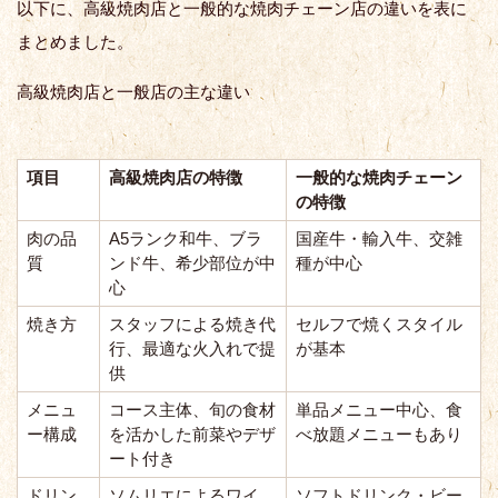
以下に、高級焼肉店と一般的な焼肉チェーン店の違いを表に
まとめました。
高級焼肉店と一般店の主な違い
項目
高級焼肉店の特徴
一般的な焼肉チェーン
の特徴
肉の品
A5ランク和牛、ブラ
国産牛・輸入牛、交雑
質
ンド牛、希少部位が中
種が中心
心
焼き方
スタッフによる焼き代
セルフで焼くスタイル
行、最適な火入れで提
が基本
供
メニュ
コース主体、旬の食材
単品メニュー中心、食
ー構成
を活かした前菜やデザ
べ放題メニューもあり
ート付き
ドリン
ソムリエによるワイ
ソフトドリンク・ビー