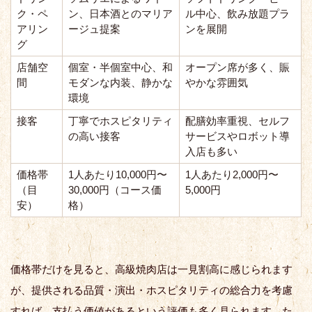
ク・ペ
ン、日本酒とのマリア
ル中心、飲み放題プラ
アリン
ージュ提案
ンを展開
グ
店舗空
個室・半個室中心、和
オープン席が多く、賑
間
モダンな内装、静かな
やかな雰囲気
環境
接客
丁寧でホスピタリティ
配膳効率重視、セルフ
の高い接客
サービスやロボット導
入店も多い
価格帯
1人あたり10,000円〜
1人あたり2,000円〜
（目
30,000円（コース価
5,000円
安）
格）
価格帯だけを見ると、高級焼肉店は一見割高に感じられます
が、提供される品質・演出・ホスピタリティの総合力を考慮
すれば、支払う価値があるという評価も多く見られます。た