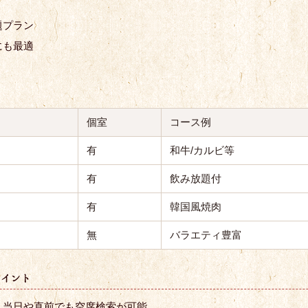
題プラン
にも最適
個室
コース例
有
和牛/カルビ等
有
飲み放題付
有
韓国風焼肉
無
バラエティ豊富
ポイント
、当日や直前でも空席検索が可能