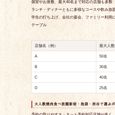
個室やお座敷、最大40名まで対応の店舗も多数
ランチ・ディナーともに多様なコースや飲み放
学生の打ち上げ、会社の宴会、ファミリー利用
テーブル
店舗名（例）
最大人数
A
50名
B
30名
C
40名
D
25名
大人数焼肉食べ放題新宿・池袋・渋谷で選ぶ
予約の取りやすさ：ネット予約対応店舗が多く