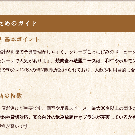
ためのガイド
と基本ポイント
会計が明瞭で予算管理がしやすく、グループごとに好みのメニュー
なシーンで人気があります。
焼肉食べ放題コースは、和牛やホルモ
で90分～120分の時間制限が設けられており、人数や利用目的に
店の特徴
店舗選びが重要です。個室や座敷スペース、最大30名以上の団体
予約や貸切対応、宴会向けの飲み放題付きプランが充実しているか
便性が高いです。