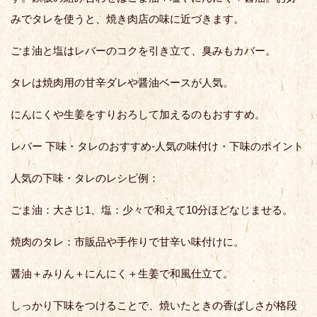
みでタレを使うと、焼き肉店の味に近づきます。
ごま油と塩はレバーのコクを引き立て、臭みもカバー。
タレは焼肉用の甘辛ダレや醤油ベースが人気。
にんにくや生姜をすりおろして加えるのもおすすめ。
レバー 下味・タレのおすすめ-人気の味付け・下味のポイント
人気の下味・タレのレシピ例：
ごま油：大さじ1、塩：少々で和えて10分ほどなじませる。
焼肉のタレ：市販品や手作りで甘辛い味付けに。
醤油＋みりん＋にんにく＋生姜で和風仕立て。
しっかり下味をつけることで、焼いたときの香ばしさが格段