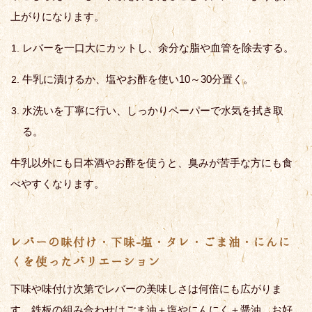
上がりになります。
レバーを一口大にカットし、余分な脂や血管を除去する。
牛乳に漬けるか、塩やお酢を使い10～30分置く。
水洗いを丁寧に行い、しっかりペーパーで水気を拭き取
る。
牛乳以外にも日本酒やお酢を使うと、臭みが苦手な方にも食
べやすくなります。
レバーの味付け・下味-塩・タレ・ごま油・にんに
くを使ったバリエーション
下味や味付け次第でレバーの美味しさは何倍にも広がりま
す。鉄板の組み合わせはごま油＋塩やにんにく＋醤油。お好