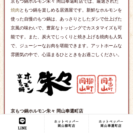
京もつ鍋ホルモン朱々 岡山奉還町店では、厳選された
焼肉
ともつ鍋を楽しめる居酒屋です。新鮮なホルモンを
使った自慢のもつ鍋は、あっさりとしたダシで仕上げた
京風の味わいで、豊富なトッピングでカスタマイズも可
能です。また、炭火でじっくりと焼き上げる焼肉も人気
で、ジューシーなお肉を堪能できます。アットホームな
雰囲気の中で、心温まるひとときをお過ごしください。
京もつ鍋ホルモン朱々 岡山奉還町店
〒700-0026
住所
ホットペッパー
ホットペッパー
岡山県岡山市北区奉還町2-3-2
岡山柳町店
岡山奉還町店
LINE
電話
086-236-9401