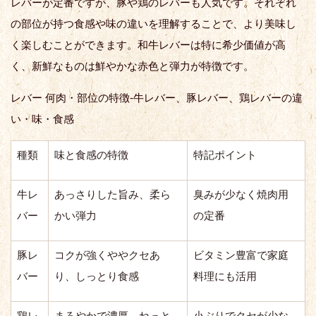
レバーが定番ですが、豚や鶏のレバーも人気です。それぞれ
の部位が持つ食感や味の違いを理解することで、より美味し
く楽しむことができます。和牛レバーは特に希少価値が高
く、新鮮なものは鮮やかな赤色と弾力が特徴です。
レバー 何肉・部位の特徴-牛レバー、豚レバー、鶏レバーの違
い・味・食感
種類
味と食感の特徴
特記ポイント
牛レ
あっさりした旨み、柔ら
臭みが少なく焼肉用
バー
かい弾力
の定番
豚レ
コクが強くややクセあ
ビタミン豊富で家庭
バー
り、しっとり食感
料理にも活用
鶏レ
まろやかで濃厚、ねっと
小ぶりでクセが少な