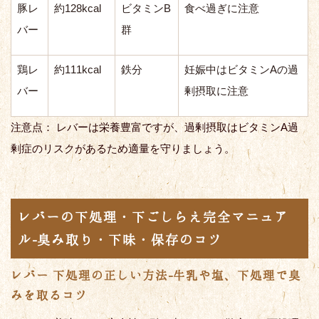
豚レ
約128kcal
ビタミンB
食べ過ぎに注意
バー
群
鶏レ
約111kcal
鉄分
妊娠中はビタミンAの過
バー
剰摂取に注意
注意点： レバーは栄養豊富ですが、過剰摂取はビタミンA過
剰症のリスクがあるため適量を守りましょう。
レバーの下処理・下ごしらえ完全マニュア
ル-臭み取り・下味・保存のコツ
レバー 下処理の正しい方法-牛乳や塩、下処理で臭
みを取るコツ