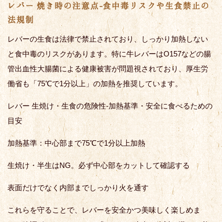
レバー 焼き時の注意点-食中毒リスクや生食禁止の
法規制
レバーの生食は法律で禁止されており、しっかり加熱しない
と食中毒のリスクがあります。特に牛レバーはO157などの腸
管出血性大腸菌による健康被害が問題視されており、厚生労
働省も「75℃で1分以上」の加熱を推奨しています。
レバー 生焼け・生食の危険性-加熱基準・安全に食べるための
目安
加熱基準：中心部まで75℃で1分以上加熱
生焼け・半生はNG。必ず中心部をカットして確認する
表面だけでなく内部までしっかり火を通す
これらを守ることで、レバーを安全かつ美味しく楽しめま