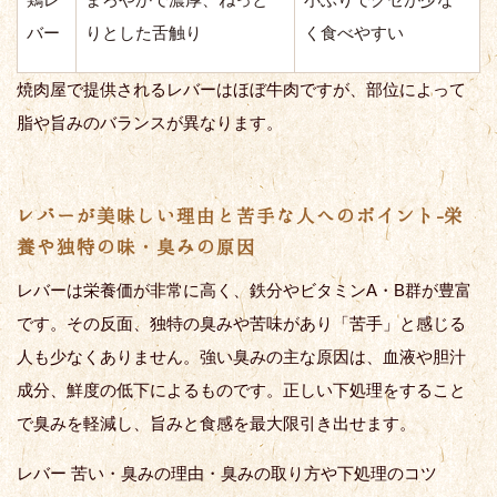
バー
りとした舌触り
く食べやすい
焼肉屋で提供されるレバーはほぼ牛肉ですが、部位によって
脂や旨みのバランスが異なります。
レバーが美味しい理由と苦手な人へのポイント-栄
養や独特の味・臭みの原因
レバーは栄養価が非常に高く、鉄分やビタミンA・B群が豊富
です。その反面、独特の臭みや苦味があり「苦手」と感じる
人も少なくありません。強い臭みの主な原因は、血液や胆汁
成分、鮮度の低下によるものです。正しい下処理をすること
で臭みを軽減し、旨みと食感を最大限引き出せます。
レバー 苦い・臭みの理由・臭みの取り方や下処理のコツ