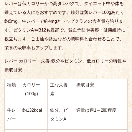
レバーは低カロリーかつ高タンパクで、ダイエット中や体を
鍛えている人にもおすすめです。鉄分は鶏レバー100gあたり
約9mg、牛レバーで約4mgとトップクラスの含有量を誇りま
す。ビタミンAやB12も豊富で、貧血予防や美容・健康維持に
役立ちます。ごま油や醤油などの調味料と合わせることで、
栄養の吸収率もアップします。
レバー カロリー・栄養-鉄分やビタミン、低カロリーの特長や
摂取目安
種類
カロリー
主な栄養
摂取目安
（100g）
素
牛レ
約132kcal
鉄分、ビ
適量は週1～2回程度
バー
タミンA