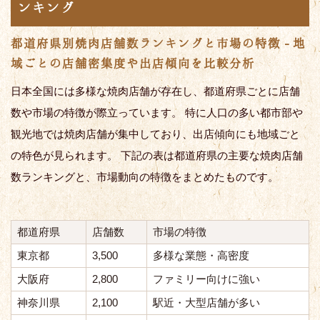
ンキング
都道府県別焼肉店舗数ランキングと市場の特徴 - 地
域ごとの店舗密集度や出店傾向を比較分析
日本全国には多様な焼肉店舗が存在し、都道府県ごとに店舗
数や市場の特徴が際立っています。 特に人口の多い都市部や
観光地では焼肉店舗が集中しており、出店傾向にも地域ごと
の特色が見られます。 下記の表は都道府県の主要な焼肉店舗
数ランキングと、市場動向の特徴をまとめたものです。
都道府県
店舗数
市場の特徴
東京都
3,500
多様な業態・高密度
大阪府
2,800
ファミリー向けに強い
神奈川県
2,100
駅近・大型店舗が多い