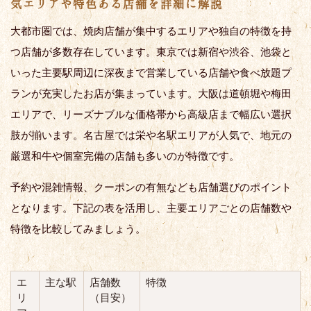
気エリアや特色ある店舗を詳細に解説
大都市圏では、焼肉店舗が集中するエリアや独自の特徴を持
つ店舗が多数存在しています。東京では新宿や渋谷、池袋と
いった主要駅周辺に深夜まで営業している店舗や食べ放題プ
ランが充実したお店が集まっています。大阪は道頓堀や梅田
エリアで、リーズナブルな価格帯から高級店まで幅広い選択
肢が揃います。名古屋では栄や名駅エリアが人気で、地元の
厳選和牛や個室完備の店舗も多いのが特徴です。
予約や混雑情報、クーポンの有無なども店舗選びのポイント
となります。下記の表を活用し、主要エリアごとの店舗数や
特徴を比較してみましょう。
エ
主な駅
店舗数
特徴
リ
（目安）