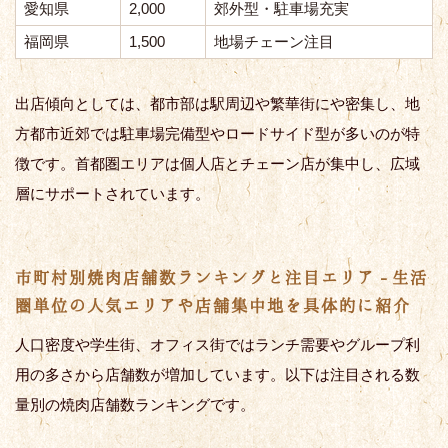
愛知県
2,000
郊外型・駐車場充実
福岡県
1,500
地場チェーン注目
出店傾向としては、都市部は駅周辺や繁華街にや密集し、地
方都市近郊では駐車場完備型やロードサイド型が多いのが特
徴です。首都圏エリアは個人店とチェーン店が集中し、広域
層にサポートされています。
市町村別焼肉店舗数ランキングと注目エリア - 生活
圏単位の人気エリアや店舗集中地を具体的に紹介
人口密度や学生街、オフィス街ではランチ需要やグループ利
用の多さから店舗数が増加しています。以下は注目される数
量別の焼肉店舗数ランキングです。