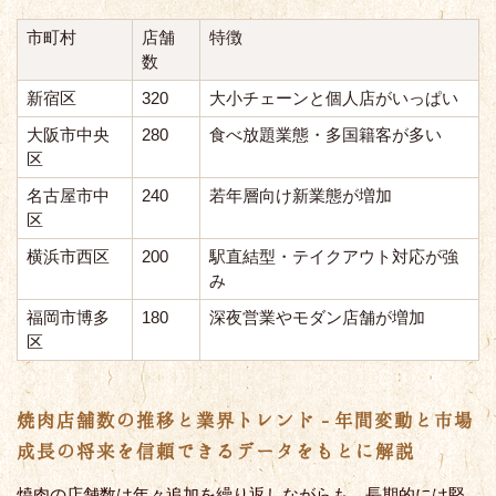
市町村
店舗
特徴
数
新宿区
320
大小チェーンと個人店がいっぱい
大阪市中央
280
食べ放題業態・多国籍客が多い
区
名古屋市中
240
若年層向け新業態が増加
区
横浜市西区
200
駅直結型・テイクアウト対応が強
み
福岡市博多
180
深夜営業やモダン店舗が増加
区
焼肉店舗数の推移と業界トレンド - 年間変動と市場
成長の将来を信頼できるデータをもとに解説
焼肉の店舗数は年々追加を繰り返しながらも、長期的には堅