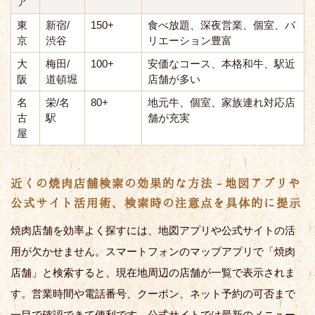
ア
東
新宿/
150+
食べ放題、深夜営業、個室、バ
京
渋谷
リエーション豊富
大
梅田/
100+
安価なコース、本格和牛、駅近
阪
道頓堀
店舗が多い
名
栄/名
80+
地元牛、個室、家族連れ対応店
古
駅
舗が充実
屋
近くの焼肉店舗検索の効果的な方法 - 地図アプリや
公式サイト活用術、検索時の注意点を具体的に提示
焼肉店舗を効率よく探すには、地図アプリや公式サイトの活
用が欠かせません。スマートフォンのマップアプリで「焼肉
店舗」と検索すると、現在地周辺の店舗が一覧で表示されま
す。営業時間や電話番号、クーポン、ネット予約の可否まで
一目で確認できて便利です。公式サイトでは最新のメニュー