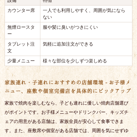
設備
特徴
カウンター席
一人でも利用しやすく、周囲が気になら
ない
無煙ロースタ
服や髪に臭いがつきにくい
ー
タブレット注
気軽に追加注文ができる
文
少量メニュー
様々な部位を少しずつ楽しめる
家族連れ・子連れにおすすめの店舗環境 - お子様メ
ニュー、座敷や個室完備店を具体的にピックアップ
家族で焼肉を楽しむなら、子ども連れに優しい焼肉店舗選び
がポイントです。お子様メニューやドリンクバー、キッズチ
ェアの用意がある店舗は、家族全員が安心して食事できま
す。また、座敷席や個室がある店舗では、周囲を気にせずゆ