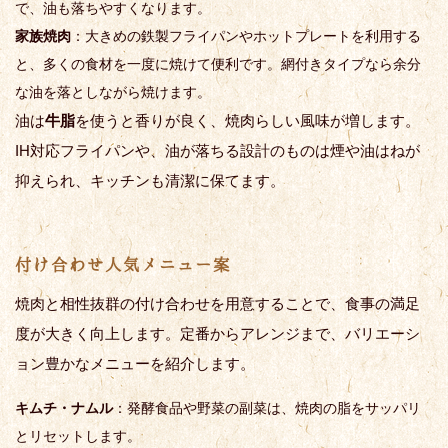
で、油も落ちやすくなります。
家族焼肉
：大きめの鉄製フライパンやホットプレートを利用する
と、多くの食材を一度に焼けて便利です。網付きタイプなら余分
な油を落としながら焼けます。
油は
牛脂
を使うと香りが良く、焼肉らしい風味が増します。
IH対応フライパンや、油が落ちる設計のものは煙や油はねが
抑えられ、キッチンも清潔に保てます。
付け合わせ人気メニュー案
焼肉と相性抜群の付け合わせを用意することで、食事の満足
度が大きく向上します。定番からアレンジまで、バリエーシ
ョン豊かなメニューを紹介します。
キムチ・ナムル
：発酵食品や野菜の副菜は、焼肉の脂をサッパリ
とリセットします。