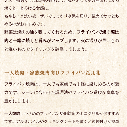
焼くと、とろける食感に。
もやし
：水洗い後、ザルでしっかり水気を切り、強火でサッと炒
めるのがおすすめです。
野菜は焼肉の油を吸ってくれるため、
フライパンで焼く際は
肉と一緒に焼くと旨みがアップ
します。火の通りが早いもの
と遅いものでタイミングを調整しましょう。
一人焼肉・家族焼肉向けフライパン活用術
フライパン焼肉は、一人でも家族でも手軽に楽しめるのが魅
力です。シーンに合わせた調理法やフライパン選びが食卓を
豊かにします。
一人焼肉
：小さめのフライパンやIH対応のミニグリルがおすすめ
です。アルミホイルやクッキングシートを敷くと後片付けが簡単