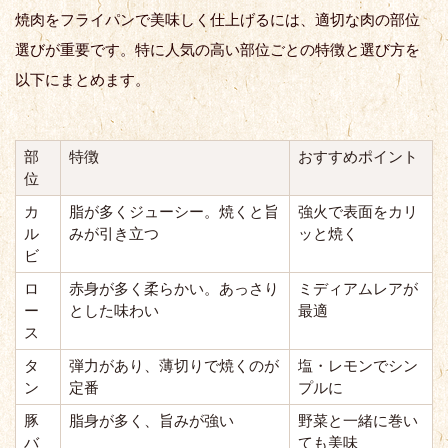
焼肉をフライパンで美味しく仕上げるには、適切な肉の部位
選びが重要です。特に人気の高い部位ごとの特徴と選び方を
以下にまとめます。
部
特徴
おすすめポイント
位
カ
脂が多くジューシー。焼くと旨
強火で表面をカリ
ル
みが引き立つ
ッと焼く
ビ
ロ
赤身が多く柔らかい。あっさり
ミディアムレアが
ー
とした味わい
最適
ス
タ
弾力があり、薄切りで焼くのが
塩・レモンでシン
ン
定番
プルに
豚
脂身が多く、旨みが強い
野菜と一緒に巻い
バ
ても美味