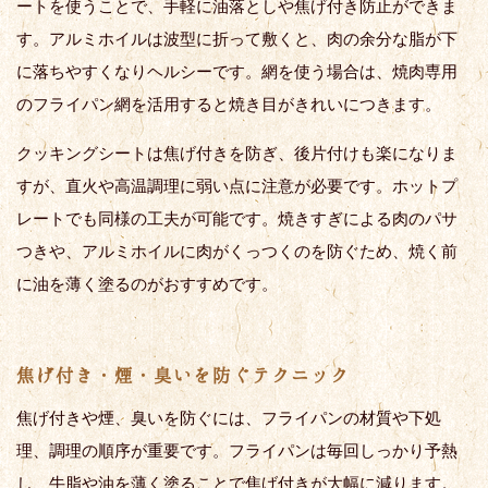
ートを使うことで、手軽に油落としや焦げ付き防止ができま
す。アルミホイルは波型に折って敷くと、肉の余分な脂が下
に落ちやすくなりヘルシーです。網を使う場合は、焼肉専用
のフライパン網を活用すると焼き目がきれいにつきます。
クッキングシートは焦げ付きを防ぎ、後片付けも楽になりま
すが、直火や高温調理に弱い点に注意が必要です。ホットプ
レートでも同様の工夫が可能です。焼きすぎによる肉のパサ
つきや、アルミホイルに肉がくっつくのを防ぐため、焼く前
に油を薄く塗るのがおすすめです。
焦げ付き・煙・臭いを防ぐテクニック
焦げ付きや煙、臭いを防ぐには、フライパンの材質や下処
理、調理の順序が重要です。フライパンは毎回しっかり予熱
し、牛脂や油を薄く塗ることで焦げ付きが大幅に減ります。