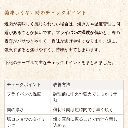
美味しくない時のチェックポイント
焼肉が美味しく感じられない場合は、焼き方や温度管理に問
題があることが多いです。
フライパンの温度が低い
と、肉の
表面がパサつきやすく、旨味が逃げやすくなります。逆に、
強火すぎると焦げやすく、苦味が出てしまいます。
下記のテーブルで主なチェックポイントをまとめました。
チェックポイント
改善方法
フライパンの温度
調理前に中火〜強火でしっかり予
熱
肉の厚さ
薄切り肉は短時間で手早く焼く
塩コショウのタイミ
焼く直前に振ることで肉汁を閉じ
ング
込める