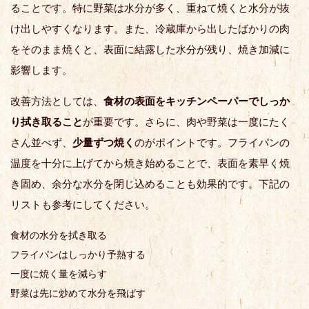
ることです。特に野菜は水分が多く、重ねて焼くと水分が抜
け出しやすくなります。また、冷蔵庫から出したばかりの肉
をそのまま焼くと、表面に結露した水分が残り、焼き加減に
影響します。
改善方法としては、
食材の表面をキッチンペーパーでしっか
り拭き取ること
が重要です。さらに、肉や野菜は一度にたく
さん並べず、
少量ずつ焼く
のがポイントです。フライパンの
温度を十分に上げてから焼き始めることで、表面を素早く焼
き固め、余分な水分を閉じ込めることも効果的です。下記の
リストも参考にしてください。
食材の水分を拭き取る
フライパンはしっかり予熱する
一度に焼く量を減らす
野菜は先に炒めて水分を飛ばす