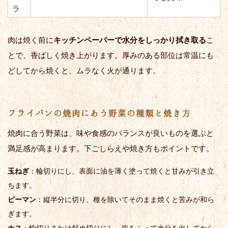
ラ
肉は焼く前に
キッチンペーパーで水分をしっかり拭き取る
こ
とで、香ばしく焼き上がります。厚みのある部位は常温にも
どしてから焼くと、ムラなく火が通ります。
フライパンの焼肉にあう野菜の種類と焼き方
焼肉に合う野菜は、味や食感のバランスが良いものを選ぶと
満足感が高まります。下ごしらえや焼き方もポイントです。
玉ねぎ
：輪切りにし、表面に油を薄く塗って焼くと甘みが引き立
ちます。
ピーマン
：縦半分に切り、種を除いてそのまま焼くと苦みが和ら
ぎます。
ナス
：輪切りまたは斜め切りにし、塩をふって水分を出してから