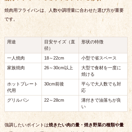
焼肉用フライパンは、人数や調理量に合わせた選び方が重要
です。
用途
目安サイズ（直
形状の特徴
径）
一人焼肉
18～22cm
小型で省スペース
家族焼肉
26～30cm以上
大型で食材を一度に
焼ける
ホットプレート
30cm前後
平らで大人数でも対
代用
応
グリルパン
22～28cm
溝付きで油落ちが良
い
強調したいポイントは
焼きたい肉の量・焼き野菜の種類や量