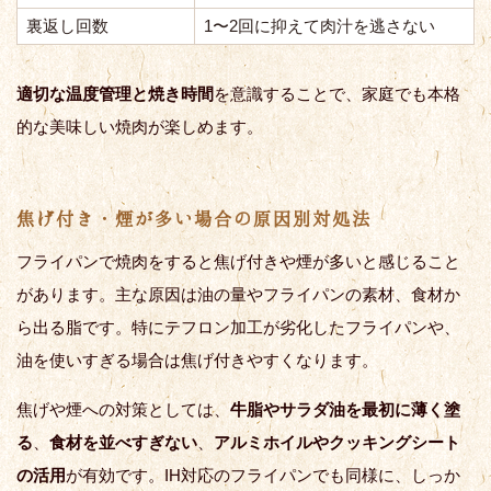
裏返し回数
1〜2回に抑えて肉汁を逃さない
適切な温度管理と焼き時間
を意識することで、家庭でも本格
的な美味しい焼肉が楽しめます。
焦げ付き・煙が多い場合の原因別対処法
フライパンで焼肉をすると焦げ付きや煙が多いと感じること
があります。主な原因は油の量やフライパンの素材、食材か
ら出る脂です。特にテフロン加工が劣化したフライパンや、
油を使いすぎる場合は焦げ付きやすくなります。
焦げや煙への対策としては、
牛脂やサラダ油を最初に薄く塗
る
、
食材を並べすぎない
、
アルミホイルやクッキングシート
の活用
が有効です。IH対応のフライパンでも同様に、しっか