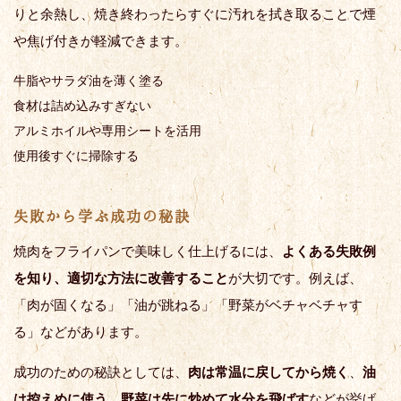
りと余熱し、焼き終わったらすぐに汚れを拭き取ることで煙
や焦げ付きが軽減できます。
牛脂やサラダ油を薄く塗る
食材は詰め込みすぎない
アルミホイルや専用シートを活用
使用後すぐに掃除する
失敗から学ぶ成功の秘訣
焼肉をフライパンで美味しく仕上げるには、
よくある失敗例
を知り、適切な方法に改善すること
が大切です。例えば、
「肉が固くなる」「油が跳ねる」「野菜がベチャベチャす
る」などがあります。
成功のための秘訣としては、
肉は常温に戻してから焼く
、
油
は控えめに使う
、
野菜は先に炒めて水分を飛ばす
などが挙げ