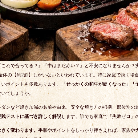
『これで合ってる？』『中はまだ赤い？』と不安になりませんか？実
全体の【約2割】しかいないといわれています。特に家庭で焼く場
すいポイントも多数あります。
「せっかくの和牛が硬くなった」「
ないでしょうか。
ルダンなど焼き加減の名前や由来、安全な焼き方の根拠、部位別の
実践テストに基づき詳しく解説
します。誰でも家庭で「失敗ゼロ」
大きく変わります。
手順やポイントをしっかり押さえれば、家族や大