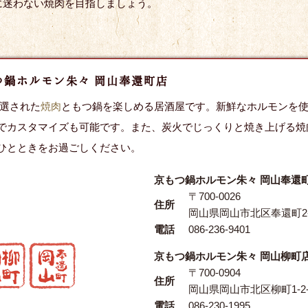
に迷わない焼肉を目指しましょう。
つ鍋ホルモン朱々 岡山奉還町店
厳選された
焼肉
ともつ鍋を楽しめる居酒屋です。新鮮なホルモンを
でカスタマイズも可能です。また、炭火でじっくりと焼き上げる焼
ひとときをお過ごしください。
京もつ鍋ホルモン朱々 岡山奉還
〒700-0026
住所
岡山県岡山市北区奉還町2-
電話
086-236-9401
京もつ鍋ホルモン朱々 岡山柳町
〒700-0904
住所
岡山県岡山市北区柳町1-2-
電話
086-230-1995