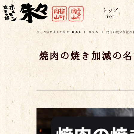
トップ
TOP
京もつ鍋ホルモン朱々 HOME
>
コラム
>
焼肉の焼き加減の
焼肉の焼き加減の名