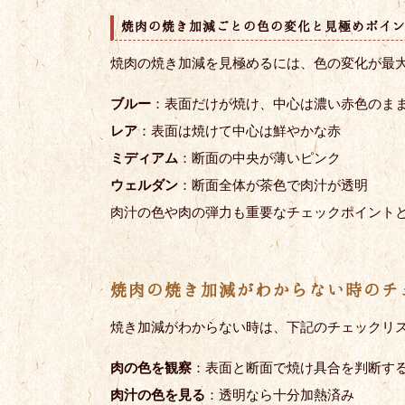
焼肉の焼き加減ごとの色の変化と見極めポイ
焼肉の焼き加減を見極めるには、色の変化が最
ブルー
：表面だけが焼け、中心は濃い赤色のま
レア
：表面は焼けて中心は鮮やかな赤
ミディアム
：断面の中央が薄いピンク
ウェルダン
：断面全体が茶色で肉汁が透明
肉汁の色や肉の弾力も重要なチェックポイント
焼肉の焼き加減がわからない時のチ
焼き加減がわからない時は、下記のチェックリ
肉の色を観察
：表面と断面で焼け具合を判断す
肉汁の色を見る
：透明なら十分加熱済み