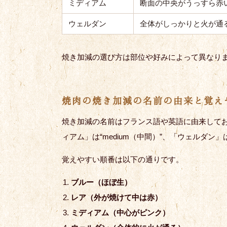
ミディアム
断面の中央がうっすら赤
ウェルダン
全体がしっかりと火が通
焼き加減の選び方は部位や好みによって異なり
焼肉の焼き加減の名前の由来と覚え
焼き加減の名前はフランス語や英語に由来してお
ィアム」は“medium（中間）”、「ウェルダン」は“
覚えやすい順番は以下の通りです。
ブルー（ほぼ生）
レア（外が焼けて中は赤）
ミディアム（中心がピンク）