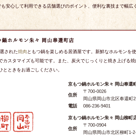
でも安心して利用できる店舗選びのポイント、便利な裏技まで幅広
つ鍋ホルモン朱々 岡山奉還町店
厳選された
焼肉
ともつ鍋を楽しめる居酒屋です。新鮮なホルモンを
でカスタマイズも可能です。また、炭火でじっくりと焼き上げる焼
ひとときをお過ごしください。
京もつ鍋ホルモン朱々 岡山奉還
〒700-0026
住所
岡山県岡山市北区奉還町2-
電話
086-236-9401
京もつ鍋ホルモン朱々 岡山柳町
〒700-0904
住所
岡山県岡山市北区柳町1-2-