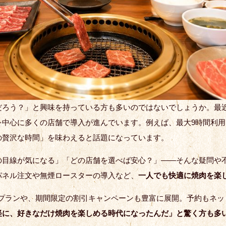
だろう？」と興味を持っている方も多いのではないでしょうか。最
を中心に多くの店舗で導入が進んでいます。例えば、最大9時間利
の贅沢な時間」を味わえると話題になっています。
の目線が気になる」「どの店舗を選べば安心？」——そんな疑問や
パネル注文や無煙ロースターの導入など、
一人でも快適に焼肉を楽
抜群プランや、期間限定の割引キャンペーンも豊富に展開。予約もネ
軽に、好きなだけ焼肉を楽しめる時代になったんだ」と驚く方も多