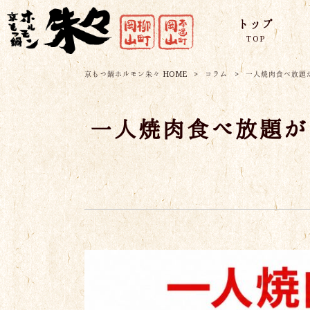
トップ
TOP
京もつ鍋ホルモン朱々 HOME
>
コラム
>
一人焼肉食べ放題
一人焼肉食べ放題が