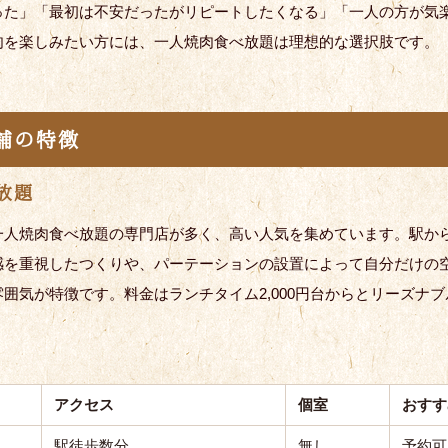
った」「最初は不安だったがリピートしたくなる」「一人の方が気
肉を楽しみたい方には、一人焼肉食べ放題は理想的な選択肢です。
舗の特徴
放題
一人焼肉食べ放題の専門店が多く、高い人気を集めています。駅か
感を重視したつくりや、パーテーションの設置によって自分だけの
囲気が特徴です。料金はランチタイム2,000円台からとリーズナ
アクセス
個室
おすす
駅徒歩数分
無し
予約可