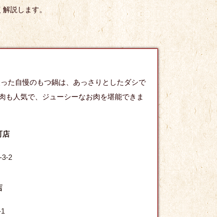
く解説します。
使った自慢のもつ鍋は、あっさりとしたダシで
肉も人気で、ジューシーなお肉を堪能できま
町店
3-2
店
1