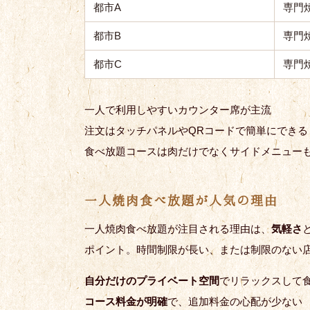
都市A
専門
都市B
専門
都市C
専門
一人で利用しやすいカウンター席が主流
注文はタッチパネルやQRコードで簡単にできる
食べ放題コースは肉だけでなくサイドメニュー
一人焼肉食べ放題が人気の理由
一人焼肉食べ放題が注目される理由は、
気軽さ
ポイント。時間制限が長い、または制限のない
自分だけのプライベート空間
でリラックスして
コース料金が明確
で、追加料金の心配が少ない