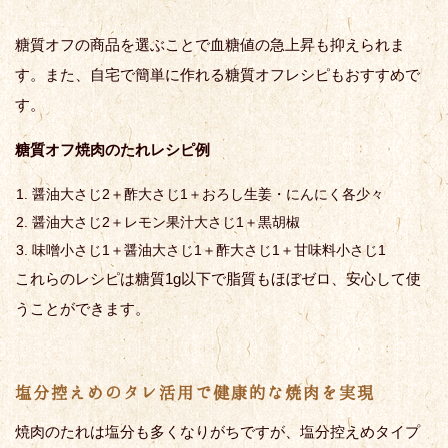
糖質オフの商品を選ぶことで血糖値の急上昇も抑えられま
す。また、自宅で簡単に作れる糖質オフレシピもおすすめで
す。
糖質オフ焼肉のたれレシピ例
醤油大さじ2＋酢大さじ1＋おろし生姜・にんにく各少々
醤油大さじ2＋レモン果汁大さじ1＋黒胡椒
味噌小さじ1＋醤油大さじ1＋酢大さじ1＋甘味料小さじ1
これらのレシピは糖質1g以下で脂質もほぼゼロ、安心して使
うことができます。
塩分控えめのタレ活用で健康的な焼肉を実現
焼肉のたれは塩分も多くなりがちですが、塩分控えめタイプ