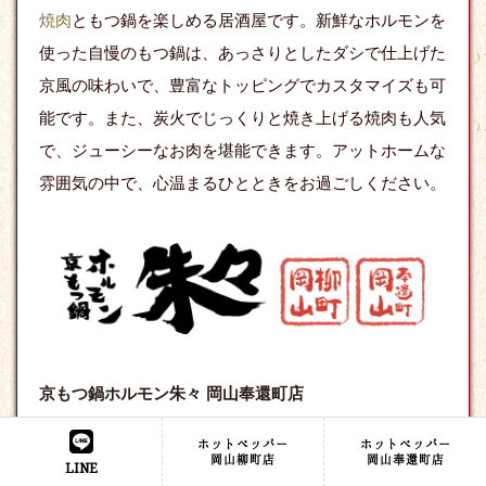
焼肉
ともつ鍋を楽しめる居酒屋です。新鮮なホルモンを
使った自慢のもつ鍋は、あっさりとしたダシで仕上げた
京風の味わいで、豊富なトッピングでカスタマイズも可
能です。また、炭火でじっくりと焼き上げる焼肉も人気
で、ジューシーなお肉を堪能できます。アットホームな
雰囲気の中で、心温まるひとときをお過ごしください。
京もつ鍋ホルモン朱々 岡山奉還町店
〒700-0026
住所
ホットペッパー
ホットペッパー
岡山県岡山市北区奉還町2-3-2
岡山柳町店
岡山奉還町店
LINE