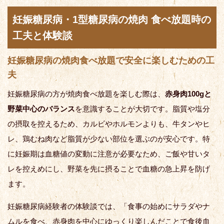
妊娠糖尿病・1型糖尿病の焼肉 食べ放題時の
工夫と体験談
妊娠糖尿病の焼肉食べ放題で安全に楽しむための工
夫
妊娠糖尿病の方が焼肉食べ放題を楽しむ際は、
赤身肉100gと
野菜中心のバランス
を意識することが大切です。脂質や塩分
の摂取を控えるため、カルビやホルモンよりも、牛タンやヒ
レ、鶏むね肉など脂質が少ない部位を選ぶのが安心です。特
に妊娠期は血糖値の変動に注意が必要なため、ご飯や甘いタ
レを控えめにし、野菜を先に摂ることで血糖の急上昇を防げ
ます。
妊娠糖尿病経験者の体験談では、「食事の始めにサラダやナ
ムルを食べ、赤身肉を中心にゆっくり楽しんだことで食後血