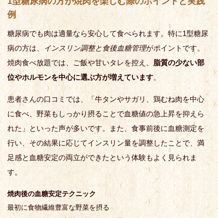
1型糖尿病の方が焼肉を楽しむ際のポイントと実践
例
糖尿病でも肉は適量なら安心して食べられます。特に1型糖尿
病の方は、
インスリン調整と食後血糖管理
がポイントです。
焼肉食べ放題では、ご飯や甘いタレを控え、
脂質の少ない部
位やホルモンを中心に選ぶ方が増えています
。
患者さんの口コミでは、「牛タンやサガリ、鶏むね肉を中心
に食べ、野菜もしっかり摂ることで血糖値の急上昇を抑えら
れた」といった声が多いです。また、食事前後に血糖測定を
行い、その結果に応じてインスリン量を調整したことで、満
足感と血糖安定の両立ができたという体験もよく見られま
す。
焼肉後の血糖安定テクニック
最初に食物繊維豊富な野菜を摂る