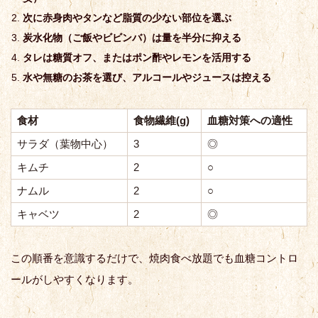
次に赤身肉やタンなど脂質の少ない部位を選ぶ
炭水化物（ご飯やビビンバ）は量を半分に抑える
タレは糖質オフ、またはポン酢やレモンを活用する
水や無糖のお茶を選び、アルコールやジュースは控える
食材
食物繊維(g)
血糖対策への適性
サラダ（葉物中心）
3
◎
キムチ
2
○
ナムル
2
○
キャベツ
2
◎
この順番を意識するだけで、焼肉食べ放題でも血糖コントロ
ールがしやすくなります。