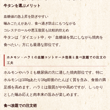
牛タンを選ぶメリット
血糖値の急上昇を防ぎやすい
噛みごたえがあり、食べ過ぎ防止にもつながる
コレステロールや悪玉脂質も比較的控えめ
牛タンは「ダイエット中」や「血糖値を気にしながら焼肉を
食べたい」方にも最適な部位です。
ホルモン・ハラミの血糖コントロール効果と食べ放題での注文の
工夫
ホルモンやハラミも糖尿病の方に適した焼肉部位です。特に
ホルモンは100gあたり16g前後のたんぱく質を含み、食後の満
足感を高めます。ハラミは脂質がやや高めですが、しっかり
とした噛み応えと肉本来の旨みが楽しめます。
食べ放題での注文術