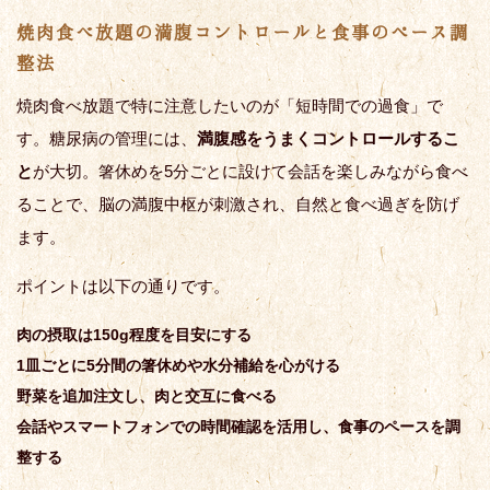
焼肉食べ放題の満腹コントロールと食事のペース調
整法
焼肉食べ放題で特に注意したいのが「短時間での過食」で
す。糖尿病の管理には、
満腹感をうまくコントロールするこ
と
が大切。箸休めを5分ごとに設けて会話を楽しみながら食べ
ることで、脳の満腹中枢が刺激され、自然と食べ過ぎを防げ
ます。
ポイントは以下の通りです。
肉の摂取は150g程度を目安にする
1皿ごとに5分間の箸休めや水分補給を心がける
野菜を追加注文し、肉と交互に食べる
会話やスマートフォンでの時間確認を活用し、食事のペースを調
整する