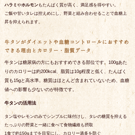
ハラミ
や
ホルモン
もたんぱく質が高く、満足感を得やすい。
ご飯や甘いタレは控えめにし、野菜と組み合わせることで血糖上
昇を抑えられます。
牛タンがダイエットや血糖コントロールにおすすめ
できる理由とカロリー・脂質データ
牛タンは糖尿病の方にもおすすめできる部位です。100gあた
りのカロリーは約200kcal、脂質は10g程度と低く、たんぱく
質も15gと高水準。糖質はほとんど含まれていないため、血糖
値への影響も少ないのが特徴です。
牛タンの活用法
タン塩やレモンのみでシンプルに味付けし、タレの糖質を抑える
たっぷりの野菜と一緒に食べて食物繊維も摂取
1食で約150gまでを目安にし、カロリー過多を防ぐ