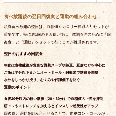
食べ放題後の翌日回復食と運動の組み合わせ
焼肉食べ放題の翌日は、血糖値やカロリー摂取のリセットが
重要です。特に週1回のドカ食い後は、体調管理のために「回
復食」と「運動」をセットで行うことが推奨されます。
翌日のおすすめ回復食
朝食は食物繊維が豊富な野菜スープや納豆、豆腐などを中心に
ご飯は半分以下またはオートミール・雑穀米で糖質を調整
水分をしっかり摂り、むくみや代謝低下を防ぐ
運動のポイント
食後30分以内の軽い散歩（20～30分）で血糖値の上昇を抑制
筋トレやストレッチを加えるとインスリン感受性がアップ
回復食と運動を組み合わせることで、血糖コントロールがし