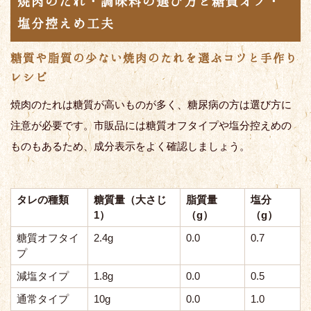
焼肉のたれ・調味料の選び方と糖質オフ・
塩分控えめ工夫
糖質や脂質の少ない焼肉のたれを選ぶコツと手作り
レシピ
焼肉のたれは糖質が高いものが多く、糖尿病の方は選び方に
注意が必要です。市販品には糖質オフタイプや塩分控えめの
ものもあるため、成分表示をよく確認しましょう。
タレの種類
糖質量（大さじ
脂質量
塩分
1）
（g）
（g）
糖質オフタイ
2.4g
0.0
0.7
プ
減塩タイプ
1.8g
0.0
0.5
通常タイプ
10g
0.0
1.0