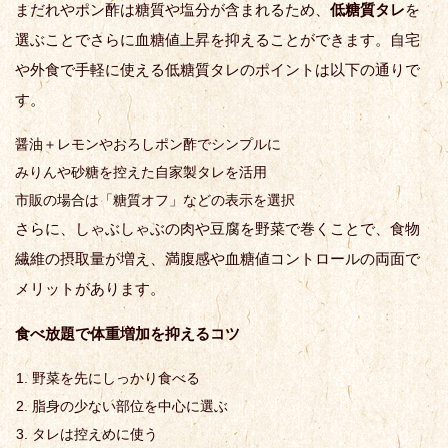
まだれやポン酢は糖質や塩分が含まれるため、
低糖質タレ
を
選ぶことでさらに血糖値上昇を抑えることができます。自宅
や外食で手軽に使える低糖質タレのポイントは以下の通りで
す。
醤油＋レモンやおろしポン酢でシンプルに
みりんや砂糖を控えた自家製タレを活用
市販の場合は「糖質オフ」などの表示を選択
さらに、しゃぶしゃぶの肉や豆腐を野菜で巻くことで、食物
繊維の摂取量が増え、満腹感や血糖値コントロールの両面で
メリットがあります。
食べ放題で体重増加を抑えるコツ
野菜を先にしっかり食べる
脂身の少ない部位を中心に選ぶ
タレは控えめに使う