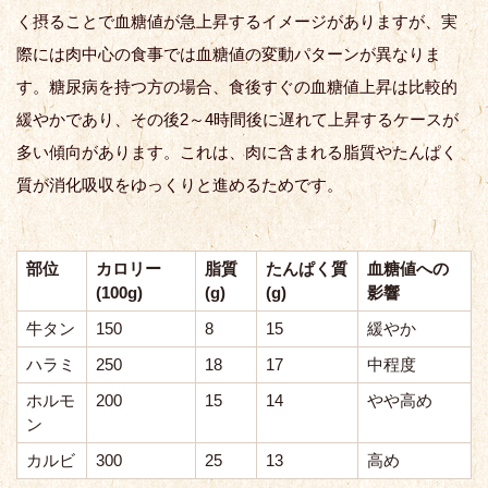
く摂ることで血糖値が急上昇するイメージがありますが、実
際には肉中心の食事では血糖値の変動パターンが異なりま
す。糖尿病を持つ方の場合、食後すぐの血糖値上昇は比較的
緩やかであり、その後2～4時間後に遅れて上昇するケースが
多い傾向があります。これは、肉に含まれる脂質やたんぱく
質が消化吸収をゆっくりと進めるためです。
部位
カロリー
脂質
たんぱく質
血糖値への
(100g)
(g)
(g)
影響
牛タン
150
8
15
緩やか
ハラミ
250
18
17
中程度
ホルモ
200
15
14
やや高め
ン
カルビ
300
25
13
高め