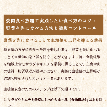
焼肉食べ放題で実践したい食べ方のコツ：
野菜を先に食べる方法と満腹コントロール
野菜を先に食べることで血糖値の上昇を抑える効果
糖尿病の方が焼肉食べ放題を楽しむ際は、野菜を先に食べる
ことで血糖値の急上昇を防ぐことができます。特に食物繊維
を5g以上含むサラダやキムチを最初に摂ることで、主食や肉
の糖質・脂質吸収が緩やかになり、実際に血糖値の上昇幅が
約20%抑制されたというデータもあります。
血糖値安定のためのステップは以下の通りです。
サラダやキムチを最初にしっかり食べる（食物繊維5g以上を目
安）