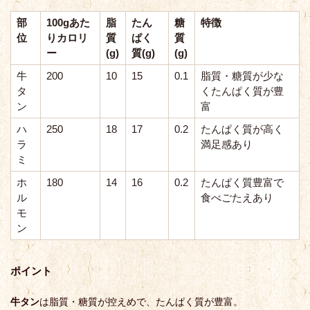
部
100gあた
脂
たん
糖
特徴
位
りカロリ
質
ぱく
質
ー
(g)
質(g)
(g)
牛
200
10
15
0.1
脂質・糖質が少な
タ
くたんぱく質が豊
ン
富
ハ
250
18
17
0.2
たんぱく質が高く
ラ
満足感あり
ミ
ホ
180
14
16
0.2
たんぱく質豊富で
ル
食べごたえあり
モ
ン
ポイント
牛タン
は脂質・糖質が控えめで、たんぱく質が豊富。