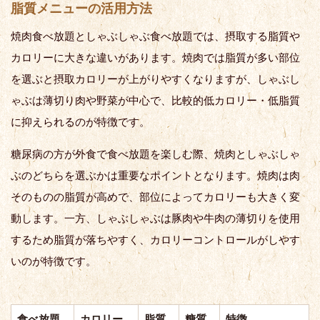
脂質メニューの活用方法
焼肉食べ放題としゃぶしゃぶ食べ放題では、摂取する脂質や
カロリーに大きな違いがあります。焼肉では脂質が多い部位
を選ぶと摂取カロリーが上がりやすくなりますが、しゃぶし
ゃぶは薄切り肉や野菜が中心で、比較的低カロリー・低脂質
に抑えられるのが特徴です。
糖尿病の方が外食で食べ放題を楽しむ際、焼肉としゃぶしゃ
ぶのどちらを選ぶかは重要なポイントとなります。焼肉は肉
そのものの脂質が高めで、部位によってカロリーも大きく変
動します。一方、しゃぶしゃぶは豚肉や牛肉の薄切りを使用
するため脂質が落ちやすく、カロリーコントロールがしやす
いのが特徴です。
食べ放題
カロリー
脂質
糖質
特徴