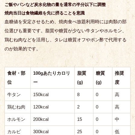
ご飯やパンなど炭水化物の量を通常の半分以下に調整
焼肉当日は食物繊維を先に摂ることを意識
血糖値を安定させるため、焼肉食べ放題利用時には肉類の部
位選びも重要です。脂質や糖質が少ない牛タンやホルモン、
鶏むね肉などを活用し、タレは糖質オフやポン酢で代用する
のが効果的です。
食材・部
100gあたりカロリ
脂質
糖質
推奨
位
ー
(g)
(g)
度
牛タン
150kcal
8
0
高
鶏むね肉
120kcal
2
0
高
ホルモン
200kcal
15
0
中
カルビ
300kcal
25
0
低