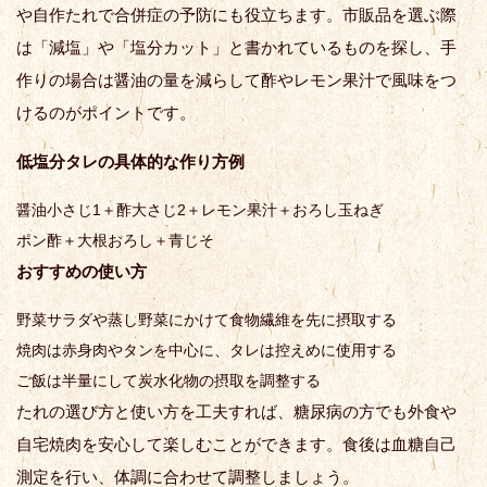
や自作たれで合併症の予防にも役立ちます。市販品を選ぶ際
は「減塩」や「塩分カット」と書かれているものを探し、手
作りの場合は醤油の量を減らして酢やレモン果汁で風味をつ
けるのがポイントです。
低塩分タレの具体的な作り方例
醤油小さじ1＋酢大さじ2＋レモン果汁＋おろし玉ねぎ
ポン酢＋大根おろし＋青じそ
おすすめの使い方
野菜サラダや蒸し野菜にかけて食物繊維を先に摂取する
焼肉は赤身肉やタンを中心に、タレは控えめに使用する
ご飯は半量にして炭水化物の摂取を調整する
たれの選び方と使い方を工夫すれば、糖尿病の方でも外食や
自宅焼肉を安心して楽しむことができます。食後は血糖自己
測定を行い、体調に合わせて調整しましょう。