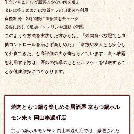
牛タンやヒレなど脂質の少ない肉を選ぶ
タレは控えめまたは糖質オフの自家製を利用
食後30分・2時間後に血糖値をチェック
必要に応じて追加インスリンや運動で調整
このような方法を実践した方からは、「焼肉食べ放題でも血
糖コントロールを崩さず楽しめた」「家族や友人とも安心し
て外食できた」と高評価の声が寄せられています。食べ放題
を利用する際は、医師の指導のもとセルフケアを徹底するこ
とが健康維持につながります。
焼肉ともつ鍋を楽しめる居酒屋 京もつ鍋ホル
モン朱々 岡山奉還町店
京もつ鍋ホルモン朱々 岡山奉還町店では、厳選された