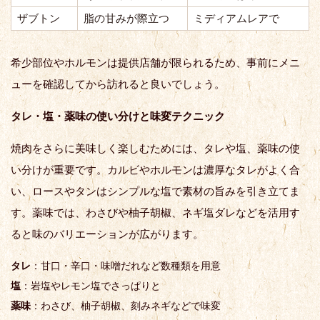
ザブトン
脂の甘みが際立つ
ミディアムレアで
希少部位やホルモンは提供店舗が限られるため、事前にメニ
ューを確認してから訪れると良いでしょう。
タレ・塩・薬味の使い分けと味変テクニック
焼肉をさらに美味しく楽しむためには、タレや塩、薬味の使
い分けが重要です。カルビやホルモンは濃厚なタレがよく合
い、ロースやタンはシンプルな塩で素材の旨みを引き立てま
す。薬味では、わさびや柚子胡椒、ネギ塩ダレなどを活用す
ると味のバリエーションが広がります。
タレ
：甘口・辛口・味噌だれなど数種類を用意
塩
：岩塩やレモン塩でさっぱりと
薬味
：わさび、柚子胡椒、刻みネギなどで味変