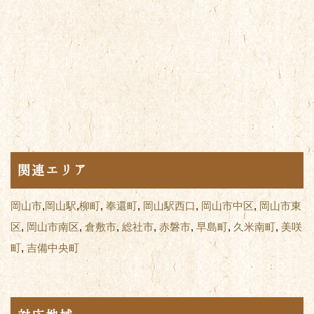
関連エリア
岡山市
,
岡山駅
,
柳町
,
奉還町
,
岡山駅西口
,
岡山市中区
,
岡山市東
区
,
岡山市南区
,
倉敷市
,
総社市
,
赤磐市
,
早島町
,
久米南町
,
美咲
町
,
吉備中央町