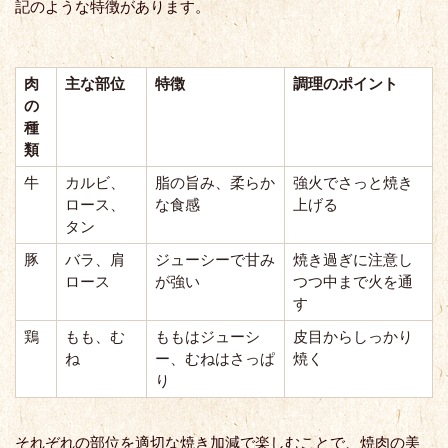
記のような特徴があります。
肉
主な部位
特徴
調理のポイント
の
種
類
牛
カルビ、
脂の旨み、柔らか
強火でさっと焼き
ロース、
な食感
上げる
タン
豚
バラ、肩
ジューシーで甘み
焼き過ぎに注意し
ロース
が強い
つつ中まで火を通
す
鶏
もも、む
ももはジューシ
皮目からしっかり
ね
ー、むねはさっぱ
焼く
り
それぞれの部位を適切な焼き加減で楽しむことで、焼肉の美