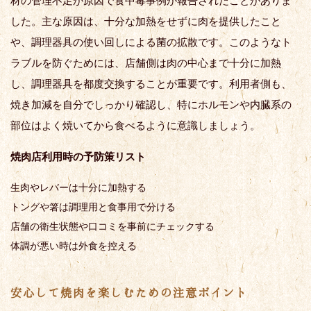
材の管理不足が原因で食中毒事例が報告されたことがありま
した。主な原因は、十分な加熱をせずに肉を提供したこと
や、調理器具の使い回しによる菌の拡散です。このようなト
ラブルを防ぐためには、店舗側は肉の中心まで十分に加熱
し、調理器具を都度交換することが重要です。利用者側も、
焼き加減を自分でしっかり確認し、特にホルモンや内臓系の
部位はよく焼いてから食べるように意識しましょう。
焼肉店利用時の予防策リスト
生肉やレバーは十分に加熱する
トングや箸は調理用と食事用で分ける
店舗の衛生状態や口コミを事前にチェックする
体調が悪い時は外食を控える
安心して焼肉を楽しむための注意ポイント