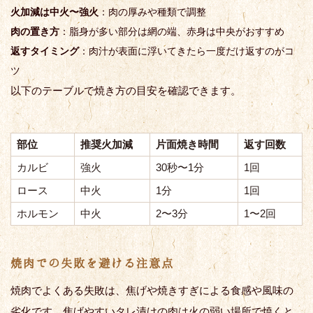
火加減は中火〜強火
：肉の厚みや種類で調整
肉の置き方
：脂身が多い部分は網の端、赤身は中央がおすすめ
返すタイミング
：肉汁が表面に浮いてきたら一度だけ返すのがコ
ツ
以下のテーブルで焼き方の目安を確認できます。
部位
推奨火加減
片面焼き時間
返す回数
カルビ
強火
30秒〜1分
1回
ロース
中火
1分
1回
ホルモン
中火
2〜3分
1〜2回
焼肉での失敗を避ける注意点
焼肉でよくある失敗は、焦げや焼きすぎによる食感や風味の
劣化です。焦げやすいタレ漬けの肉は火の弱い場所で焼くと