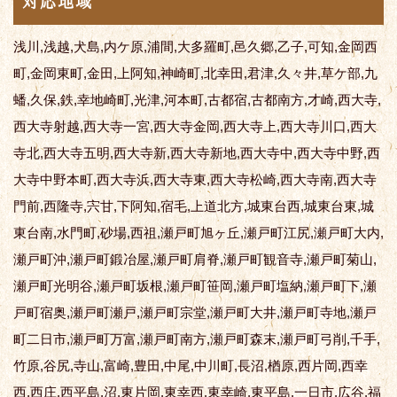
対応地域
浅川,浅越,犬島,内ケ原,浦間,大多羅町,邑久郷,乙子,可知,金岡西
町,金岡東町,金田,上阿知,神崎町,北幸田,君津,久々井,草ケ部,九
蟠,久保,鉄,幸地崎町,光津,河本町,古都宿,古都南方,才崎,西大寺,
西大寺射越,西大寺一宮,西大寺金岡,西大寺上,西大寺川口,西大
寺北,西大寺五明,西大寺新,西大寺新地,西大寺中,西大寺中野,西
大寺中野本町,西大寺浜,西大寺東,西大寺松崎,西大寺南,西大寺
門前,西隆寺,宍甘,下阿知,宿毛,上道北方,城東台西,城東台東,城
東台南,水門町,砂場,西祖,瀬戸町旭ヶ丘,瀬戸町江尻,瀬戸町大内,
瀬戸町沖,瀬戸町鍛冶屋,瀬戸町肩脊,瀬戸町観音寺,瀬戸町菊山,
瀬戸町光明谷,瀬戸町坂根,瀬戸町笹岡,瀬戸町塩納,瀬戸町下,瀬
戸町宿奥,瀬戸町瀬戸,瀬戸町宗堂,瀬戸町大井,瀬戸町寺地,瀬戸
町二日市,瀬戸町万富,瀬戸町南方,瀬戸町森末,瀬戸町弓削,千手,
竹原,谷尻,寺山,富崎,豊田,中尾,中川町,長沼,楢原,西片岡,西幸
西,西庄,西平島,沼,東片岡,東幸西,東幸崎,東平島,一日市,広谷,福