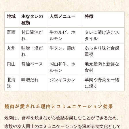
地域
主なタレの
人気メニュー
特徴
種類
関西
甘口醤油だ
牛カルビ、ホ
タレに漬け込むス
れ
ルモン
タイル
九州
味噌・塩だ
牛タン、鶏肉
あっさり味と食感
れ
重視
岡山
醤油ベース
岡山和牛、ホ
地元産肉と新鮮な
ルモン
食材
北海
味噌だれ
ジンギスカン
羊肉や野菜を一緒
道
に焼く
焼肉が愛される理由とコミュニケーション効果
焼肉は、食材を焼きながら会話を楽しむことができるため、
家族や友人同士のコミュニケーションを深める食文化として