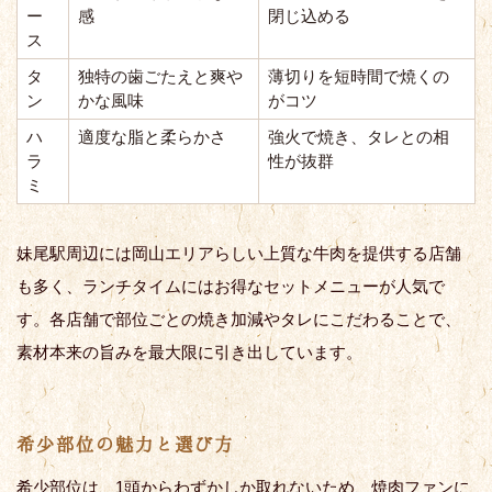
ー
感
閉じ込める
ス
タ
独特の歯ごたえと爽や
薄切りを短時間で焼くの
ン
かな風味
がコツ
ハ
適度な脂と柔らかさ
強火で焼き、タレとの相
ラ
性が抜群
ミ
妹尾駅周辺には岡山エリアらしい上質な牛肉を提供する店舗
も多く、ランチタイムにはお得なセットメニューが人気で
す。各店舗で部位ごとの焼き加減やタレにこだわることで、
素材本来の旨みを最大限に引き出しています。
希少部位の魅力と選び方
希少部位は、1頭からわずかしか取れないため、焼肉ファンに