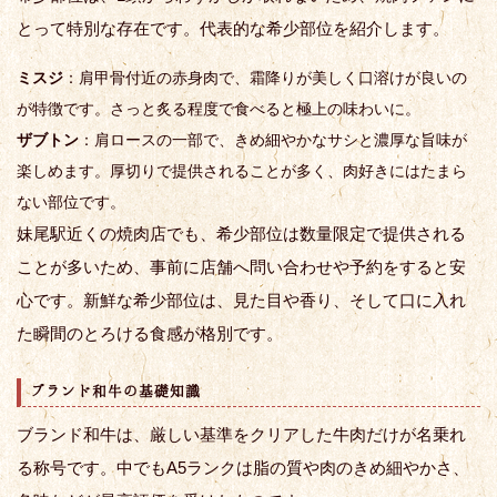
とって特別な存在です。代表的な希少部位を紹介します。
ミスジ
：肩甲骨付近の赤身肉で、霜降りが美しく口溶けが良いの
が特徴です。さっと炙る程度で食べると極上の味わいに。
ザブトン
：肩ロースの一部で、きめ細やかなサシと濃厚な旨味が
楽しめます。厚切りで提供されることが多く、肉好きにはたまら
ない部位です。
妹尾駅近くの焼肉店でも、希少部位は数量限定で提供される
ことが多いため、事前に店舗へ問い合わせや予約をすると安
心です。新鮮な希少部位は、見た目や香り、そして口に入れ
た瞬間のとろける食感が格別です。
ブランド和牛の基礎知識
ブランド和牛は、厳しい基準をクリアした牛肉だけが名乗れ
る称号です。中でもA5ランクは脂の質や肉のきめ細やかさ、