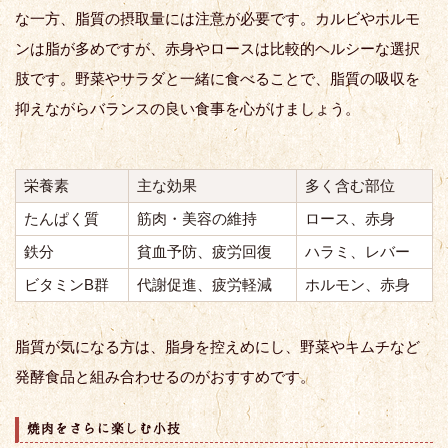
な一方、脂質の摂取量には注意が必要です。カルビやホルモ
ンは脂が多めですが、赤身やロースは比較的ヘルシーな選択
肢です。野菜やサラダと一緒に食べることで、脂質の吸収を
抑えながらバランスの良い食事を心がけましょう。
栄養素
主な効果
多く含む部位
たんぱく質
筋肉・美容の維持
ロース、赤身
鉄分
貧血予防、疲労回復
ハラミ、レバー
ビタミンB群
代謝促進、疲労軽減
ホルモン、赤身
脂質が気になる方は、脂身を控えめにし、野菜やキムチなど
発酵食品と組み合わせるのがおすすめです。
焼肉をさらに楽しむ小技