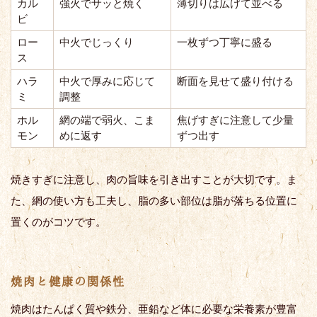
カル
強火でサッと焼く
薄切りは広げて並べる
ビ
ロー
中火でじっくり
一枚ずつ丁寧に盛る
ス
ハラ
中火で厚みに応じて
断面を見せて盛り付ける
ミ
調整
ホル
網の端で弱火、こま
焦げすぎに注意して少量
モン
めに返す
ずつ出す
焼きすぎに注意し、肉の旨味を引き出すことが大切です。ま
た、網の使い方も工夫し、脂の多い部位は脂が落ちる位置に
置くのがコツです。
焼肉と健康の関係性
焼肉はたんぱく質や鉄分、亜鉛など体に必要な栄養素が豊富