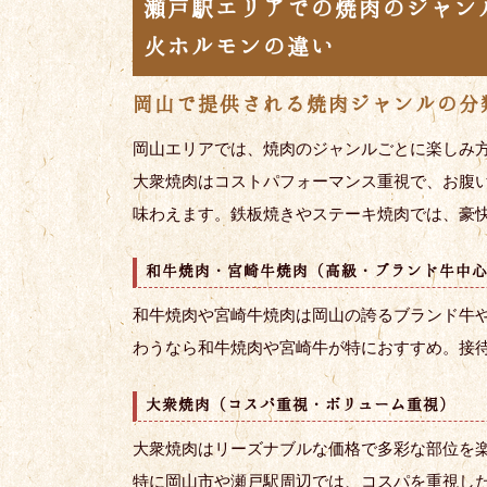
瀬戸駅エリアでの焼肉のジャン
火ホルモンの違い
岡山で提供される焼肉ジャンルの分
岡山エリアでは、焼肉のジャンルごとに楽しみ
大衆焼肉はコストパフォーマンス重視で、お腹
味わえます。鉄板焼きやステーキ焼肉では、豪
和牛焼肉・宮崎牛焼肉（高級・ブランド牛中
和牛焼肉や宮崎牛焼肉は岡山の誇るブランド牛
わうなら和牛焼肉や宮崎牛が特におすすめ。接
大衆焼肉（コスパ重視・ボリューム重視）
大衆焼肉はリーズナブルな価格で多彩な部位を
特に岡山市や瀬戸駅周辺では、コスパを重視し