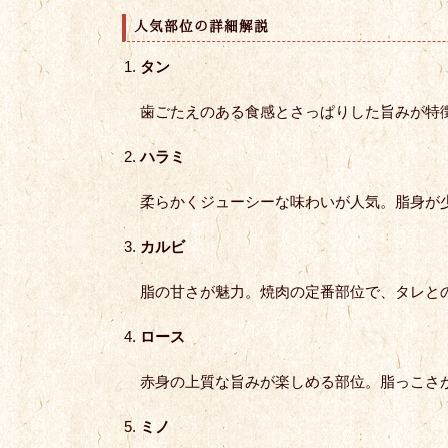
人気部位の詳細解説
タン
歯ごたえのある食感とさっぱりした旨みが特
ハラミ
柔らかくジューシーな味わいが人気。脂身が
カルビ
脂の甘さが魅力。焼肉の定番部位で、タレと
ロース
赤身の上質な旨みが楽しめる部位。脂っこさ
ミノ