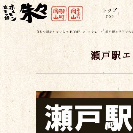
トップ
TOP
京もつ鍋ホルモン朱々 HOME
>
コラム
>
瀬戸駅エリアでの
瀬戸駅エ