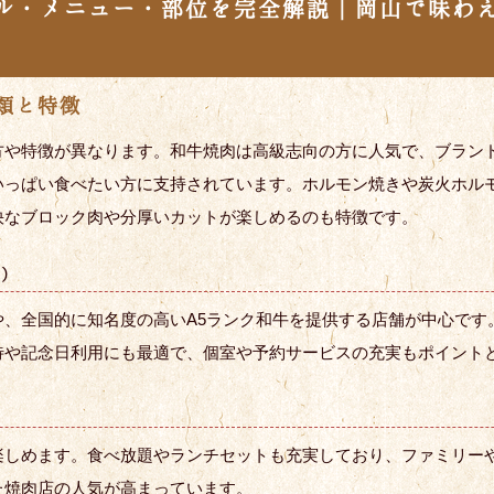
ル・メニュー・部位を完全解説｜岡山で味わ
類と特徴
方や特徴が異なります。和牛焼肉は高級志向の方に人気で、ブラン
いっぱい食べたい方に支持されています。ホルモン焼きや炭火ホル
快なブロック肉や分厚いカットが楽しめるのも特徴です。
心）
や、全国的に知名度の高いA5ランク和牛を提供する店舗が中心です
待や記念日利用にも最適で、個室や予約サービスの充実もポイント
楽しめます。食べ放題やランチセットも充実しており、ファミリー
た焼肉店の人気が高まっています。