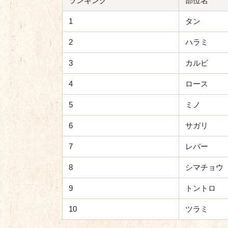
ランキング
部位名
1
タン
2
ハラミ
3
カルビ
4
ロース
5
ミノ
6
サガリ
7
レバー
8
シマチョウ
9
トントロ
10
ツラミ