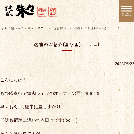
MENU
京もつ鍋ホルモン朱々 HOME
>
新着情報
>
名物のご紹介(≧▽≦) ......1
名物のご紹介(≧▽≦) ......1
2022/08/22
こんにちは！
もつ鍋奉行で焼肉シェフのオーナーの西です!(^^)!
早くも8月も後半に差し掛かり、
子供も宿題に追われる日々です(´;ω;｀)
そんな暑い夏ですが、