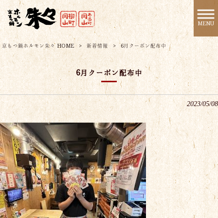
MENU
京もつ鍋ホルモン朱々 HOME
>
新着情報
>
6月クーポン配布中
6月クーポン配布中
2023/05/08