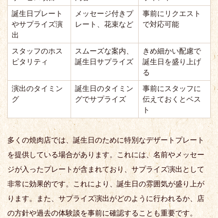
誕生日プレート
メッセージ付きプ
事前にリクエスト
やサプライズ演
レート、花束など
で対応可能
出
スタッフのホス
スムーズな案内、
きめ細かい配慮で
ピタリティ
誕生日サプライズ
誕生日を盛り上げ
る
演出のタイミン
誕生日のタイミン
事前にスタッフに
グ
グでサプライズ
伝えておくとベス
ト
多くの焼肉店では、誕生日のために特別なデザートプレート
を提供している場合があります。これには、名前やメッセー
ジが入ったプレートが含まれており、サプライズ演出として
非常に効果的です。これにより、誕生日の雰囲気が盛り上が
ります。また、サプライズ演出がどのように行われるか、店
の方針や過去の体験談を事前に確認することも重要です。