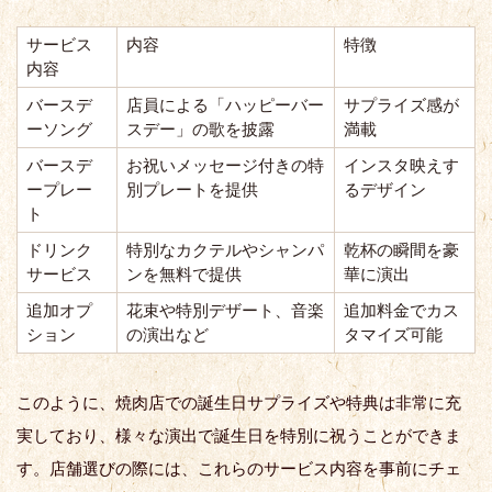
サービス
内容
特徴
内容
バースデ
店員による「ハッピーバー
サプライズ感が
ーソング
スデー」の歌を披露
満載
バースデ
お祝いメッセージ付きの特
インスタ映えす
ープレー
別プレートを提供
るデザイン
ト
ドリンク
特別なカクテルやシャンパ
乾杯の瞬間を豪
サービス
ンを無料で提供
華に演出
追加オプ
花束や特別デザート、音楽
追加料金でカス
ション
の演出など
タマイズ可能
このように、焼肉店での誕生日サプライズや特典は非常に充
実しており、様々な演出で誕生日を特別に祝うことができま
す。店舗選びの際には、これらのサービス内容を事前にチェ