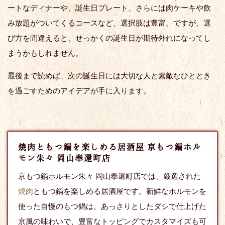
ートなディナーや、誕生日プレート、さらには肉ケーキや飲
み放題がついてくるコースなど、選択肢は豊富。ですが、選
び方を間違えると、せっかくの誕生日が期待外れになってし
まうかもしれません。
最後まで読めば、次の誕生日には大切な人と素敵なひととき
を過ごすためのアイデアが手に入ります。
焼肉ともつ鍋を楽しめる居酒屋 京もつ鍋ホル
モン朱々 岡山奉還町店
京もつ鍋ホルモン朱々 岡山奉還町店では、厳選された
焼肉
ともつ鍋を楽しめる居酒屋です。新鮮なホルモンを
使った自慢のもつ鍋は、あっさりとしたダシで仕上げた
京風の味わいで、豊富なトッピングでカスタマイズも可