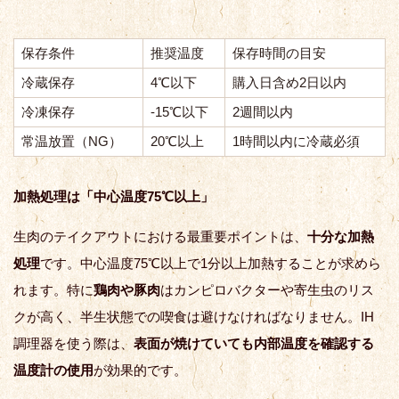
保存条件
推奨温度
保存時間の目安
冷蔵保存
4℃以下
購入日含め2日以内
冷凍保存
-15℃以下
2週間以内
常温放置（NG）
20℃以上
1時間以内に冷蔵必須
加熱処理は「中心温度75℃以上」
生肉のテイクアウトにおける最重要ポイントは、
十分な加熱
処理
です。中心温度75℃以上で1分以上加熱することが求めら
れます。特に
鶏肉や豚肉
はカンピロバクターや寄生虫のリス
クが高く、半生状態での喫食は避けなければなりません。IH
調理器を使う際は、
表面が焼けていても内部温度を確認する
温度計の使用
が効果的です。