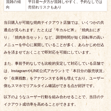
混雑の傾
平日昼〜夕方が混雑しやすく、予約なしでは
向
売切れリスクもあり
当日購入が可能な焼肉テイクアウト店舗では、いくつかの共
通点が見られます。たとえば「牛カルビ丼」「焼肉おにぎ
り」「焼肉弁当セット」など、調理時間が短く回転率の高い
メニューを中心に展開していることが多く、あらかじめ仕込
みを済ませておくことで即対応を可能にしています。
また、事前予約なしでも比較的安定して対応している店舗で
は、InstagramやLINE公式アカウントで「本日分の販売状況」
や「在庫残数」をアナウンスする例も増えており、ユーザー
側もスマホでリアルタイム確認ができる点が好評です。
以下のようなユーザー行動を組み合わせることで、当日のテ
イクアウト成功率を高めることができます。