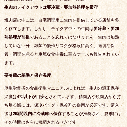
生肉のテイクアウトは要冷蔵・要加熱処理を厳守
焼肉店の中には、自宅調理用に生肉を提供している店舗も多
く存在します。しかし、テイクアウトの生肉は
要冷蔵・要加
熱処理が前提
であることを忘れてはなりません。生肉は加熱
していない分、雑菌の繁殖リスクが格段に高く、適切な保
管・調理を怠ると重篤な食中毒に至るケースも報告されてい
ます。
要冷蔵の基準と保存温度
厚生労働省の食品衛生マニュアルによれば、生肉の適正保存
温度は
4℃以下が目安
とされています。精肉店や焼肉店から持
ち帰る際には、保冷バッグ・保冷剤の併用が必須です。購入
後は
2時間以内に冷蔵庫へ保存
することが推奨され、夏季には
その時間はさらに短縮されるべきです。