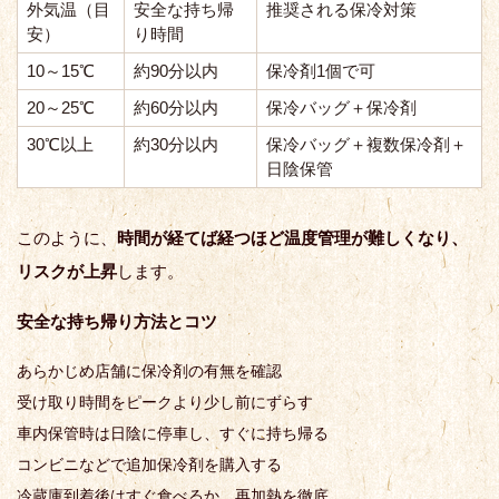
外気温（目
安全な持ち帰
推奨される保冷対策
安）
り時間
10～15℃
約90分以内
保冷剤1個で可
20～25℃
約60分以内
保冷バッグ＋保冷剤
30℃以上
約30分以内
保冷バッグ＋複数保冷剤＋
日陰保管
このように、
時間が経てば経つほど温度管理が難しくなり、
リスクが上昇
します。
安全な持ち帰り方法とコツ
あらかじめ店舗に保冷剤の有無を確認
受け取り時間をピークより少し前にずらす
車内保管時は日陰に停車し、すぐに持ち帰る
コンビニなどで追加保冷剤を購入する
冷蔵庫到着後はすぐ食べるか、再加熱を徹底