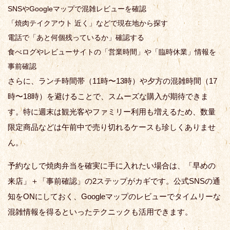
SNSやGoogleマップで混雑レビューを確認
「焼肉テイクアウト 近く」などで現在地から探す
電話で「あと何個残っているか」確認する
食べログやレビューサイトの「営業時間」や「臨時休業」情報を
事前確認
さらに、ランチ時間帯（11時〜13時）や夕方の混雑時間（17
時〜18時）を避けることで、スムーズな購入が期待できま
す。特に週末は観光客やファミリー利用も増えるため、数量
限定商品などは午前中で売り切れるケースも珍しくありませ
ん。
予約なしで焼肉弁当を確実に手に入れたい場合は、「早めの
来店」＋「事前確認」の2ステップがカギです。公式SNSの通
知をONにしておく、Googleマップのレビューでタイムリーな
混雑情報を得るといったテクニックも活用できます。