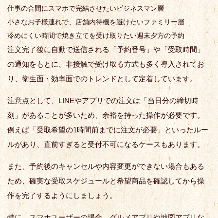
仕事の合間にスマホで完結させたいビジネスマン層
小さなお子様連れで、店舗内待機を避けたいファミリー層
冷めにくい時間で焼き立てを受け取りたい週末夕方の予約
注文完了後に自動で送信される「予約番号」や「受取時間」
の通知をもとに、非接触で受け取る方式も多く導入されてお
り、衛生面・効率面でのトレンドとして定着しています。
注意点として、LINEやアプリでの注文は「当日分の締切時
刻」があることが多いため、余裕を持った操作が必要です。
例えば「受取希望の1時間前までに注文が必要」といったルー
ルがあり、直前すぎると受付不可になるケースもあります。
また、予約後のキャンセルや内容変更ができない場合もある
ため、確実な受取スケジュールと希望商品を確認してから操
作を完了するようにしましょう。
特に、スマホユーザーの場合、グルメアプリや地図アプリな