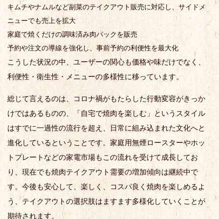
キムチやナムルなど副菜のテイクアウト販売に対応し、サイドメ
ニューでも売上を拡大
家庭で焼くだけの調味済み肉パックを販売
予約や注文の導線を強化し、事前予約の利便性を最大化
こうした状況の中、ユーザーの関心も価格や味だけでなく、
利便性・衛生性・メニューの多様性に移っています。
総じて言えるのは、コロナ禍がもたらした行動変容がきっか
けではあるものの、「自宅で焼肉を楽しむ」というスタイル
はすでに一過性の流行を超え、日常に組み込まれた文化へと
進化しているということです。家庭用無煙ロースターやホッ
トプレートなどの家電市場もこの流れを受けて成長してお
り、現在でも焼肉テイクアウト需要の増加傾向は継続中で
す。今後も安心して、楽しく、コスパ良く焼肉を楽しめるよ
う、テイクアウトの選択肢はますます多様化していくことが
期待されます。