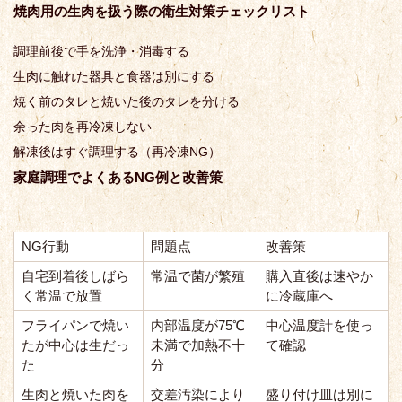
焼肉用の生肉を扱う際の衛生対策チェックリスト
調理前後で手を洗浄・消毒する
生肉に触れた器具と食器は別にする
焼く前のタレと焼いた後のタレを分ける
余った肉を再冷凍しない
解凍後はすぐ調理する（再冷凍NG）
家庭調理でよくあるNG例と改善策
NG行動
問題点
改善策
自宅到着後しばら
常温で菌が繁殖
購入直後は速やか
く常温で放置
に冷蔵庫へ
フライパンで焼い
内部温度が75℃
中心温度計を使っ
たが中心は生だっ
未満で加熱不十
て確認
た
分
生肉と焼いた肉を
交差汚染により
盛り付け皿は別に