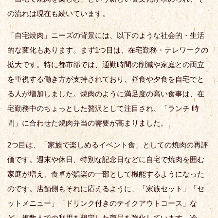
の流れは現在も続いています。
「自宅焼肉」ニーズの背景には、以下のような社会的・生活
的な変化もあります。まず1つ目は、在宅勤務・テレワークの
拡大です。特に都市部では、通勤時間の削減や家庭との両立
を重視する働き方が支持されており、昼食や夕食を自宅でと
る人が増加しました。焼肉のように満足度の高い食事は、在
宅勤務中のちょっとした贅沢として注目され、「ランチ 時
間」に合わせた焼肉弁当の需要が高まりました。
2つ目は、「家族で楽しめるイベント食」としての焼肉の再評
価です。週末や休日、特別な記念日などに自宅で焼肉を囲む
家庭が増え、食卓が娯楽の一部として機能するようになった
のです。店舗側もそれに応えるように、「家族セット」「セ
ットメニュー」「ドリンク付きのテイクアウトコース」な
ど、複数人での利用を想定した商品を強化しています。冷