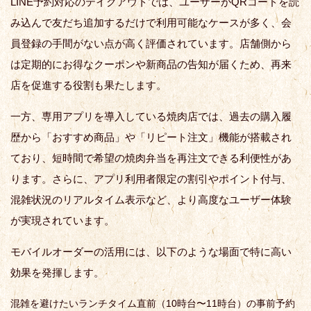
LINE予約対応のテイクアウトでは、ユーザーがQRコードを読
み込んで友だち追加するだけで利用可能なケースが多く、会
員登録の手間がない点が高く評価されています。店舗側から
は定期的にお得なクーポンや新商品の告知が届くため、再来
店を促進する役割も果たします。
一方、専用アプリを導入している焼肉店では、過去の購入履
歴から「おすすめ商品」や「リピート注文」機能が搭載され
ており、短時間で希望の焼肉弁当を再注文できる利便性があ
ります。さらに、アプリ利用者限定の割引やポイント付与、
混雑状況のリアルタイム表示など、より高度なユーザー体験
が実現されています。
モバイルオーダーの活用には、以下のような場面で特に高い
効果を発揮します。
混雑を避けたいランチタイム直前（10時台〜11時台）の事前予約