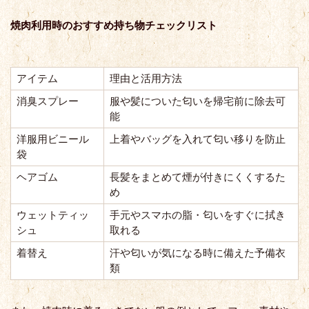
焼肉利用時のおすすめ持ち物チェックリスト
アイテム
理由と活用方法
消臭スプレー
服や髪についた匂いを帰宅前に除去可
能
洋服用ビニール
上着やバッグを入れて匂い移りを防止
袋
ヘアゴム
長髪をまとめて煙が付きにくくするた
め
ウェットティッ
手元やスマホの脂・匂いをすぐに拭き
シュ
取れる
着替え
汗や匂いが気になる時に備えた予備衣
類