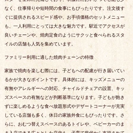
なく、仕事帰りや短時間の食事にもぴったりです。注文後す
ぐに提供されるスピード感や、お手頃価格のセットメニュー
も、一人利用にとっては大きな魅力です。駅近でアクセスが
良いチェーンや、焼肉定食のようにサクッと食べられるスタ
イルの店舗も人気を集めています。
ファミリー利用に適した焼肉チェーンの特徴
家族で焼肉を楽しむ際には、子どもへの配慮が行き届いてい
るかが大きなポイントです。具体的には、キッズメニューの
有無やアレルギーへの対応、チャイルドチェアの設置、キッ
ズスペースの有無などが判断基準になります。子どもが飽き
ずに楽しめるような食べ放題形式やデザートコーナーが充実
している店舗も多く、休日の家族外食にもぴったりです。さ
らに、おむつ替えスペースのあるトイレや、ベビーカーのま
ま入店できる広々とした店内も、子育て世代から支持されて