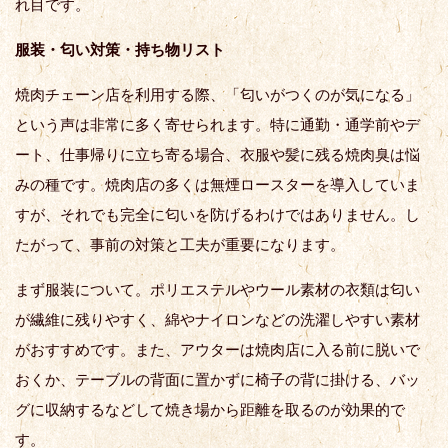
れ目です。
服装・匂い対策・持ち物リスト
焼肉チェーン店を利用する際、「匂いがつくのが気になる」
という声は非常に多く寄せられます。特に通勤・通学前やデ
ート、仕事帰りに立ち寄る場合、衣服や髪に残る焼肉臭は悩
みの種です。焼肉店の多くは無煙ロースターを導入していま
すが、それでも完全に匂いを防げるわけではありません。し
たがって、事前の対策と工夫が重要になります。
まず服装について。ポリエステルやウール素材の衣類は匂い
が繊維に残りやすく、綿やナイロンなどの洗濯しやすい素材
がおすすめです。また、アウターは焼肉店に入る前に脱いで
おくか、テーブルの背面に置かずに椅子の背に掛ける、バッ
グに収納するなどして焼き場から距離を取るのが効果的で
す。