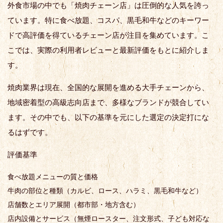
外食市場の中でも「焼肉チェーン店」は圧倒的な人気を誇っ
ています。特に食べ放題、コスパ、黒毛和牛などのキーワー
ドで高評価を得ているチェーン店が注目を集めています。こ
こでは、実際の利用者レビューと最新評価をもとに紹介しま
す。
焼肉業界は現在、全国的な展開を進める大手チェーンから、
地域密着型の高級志向店まで、多様なブランドが競合してい
ます。その中でも、以下の基準を元にした選定の決定打にな
るはずです。
評価基準
食べ放題メニューの質と価格
牛肉の部位と種類（カルビ、ロース、ハラミ、黒毛和牛など）
店舗数とエリア展開（都市部・地方含む）
店内設備とサービス（無煙ロースター、注文形式、子ども対応な