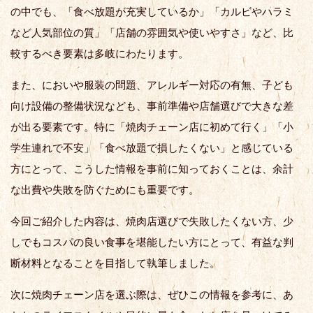
の中でも、「食べ放題が充実しているか」「カルビやハラミ
など人気部位の質」「店舗の雰囲気や使いやすさ」など、比
較するべき要素は多岐にわたります。
また、においや服装の問題、アレルギー対応の有無、子ども
向け設備の整備状況なども、事前準備や店舗選びで大きな差
が出る要素です。特に「焼肉チェーン店に初めて行く」「小
学生連れで不安」「食べ放題で損したくない」と感じている
方にとって、こうした情報を事前に知っておくことは、余計
な出費や失敗を防ぐためにも重要です。
今回ご紹介した内容は、焼肉店選びで失敗したくない方、少
しでもコスパの良い食事を堪能したい方にとって、有益な判
断材料となることを目指して執筆しました。
次に焼肉チェーン店を選ぶ際は、ぜひこの情報を参考に、あ