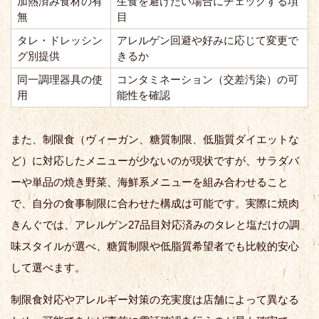
加熱済み食材の有
生食を避けたい場合にチェックする項
無
目
タレ・ドレッシン
アレルゲン回避や好みに応じて変更で
グ別提供
きるか
同一調理器具の使
コンタミネーション（交差汚染）の可
用
能性を確認
また、制限食（ヴィーガン、糖質制限、低脂質ダイエットな
ど）に対応したメニューが少ないのが現状ですが、サラダバ
ーや単品の焼き野菜、海鮮系メニューを組み合わせること
で、自分の食事制限に合わせた構成は可能です。実際に焼肉
きんぐでは、アレルゲン27品目対応済みのタレと塩だけの調
味スタイルが選べ、糖質制限や低脂質希望者でも比較的安心
して選べます。
制限食対応やアレルギー対策の充実度は店舗によって異なる