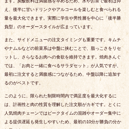
ます。炭酸飲料は満腹感を早めるため、水やお茶で最初は抑
え、後半に甘いドリンクやアルコールを楽しむと食べられる
量を最大化できます。実際に学生や男性層を中心に「後半勝
負型」のオーダースタイルが広まっています。
また、サイドメニューの注文タイミングも重要です。キムチ
やナムルなどの前菜系は中盤に挟むことで、脂っこさをリセ
ットし、さらなるお肉への食欲を維持できます。焼肉きんぐ
では、「お肉と一緒に食べるサラダセット」が人気ですが、
最初に注文すると満腹感につながるため、中盤以降に追加す
るのがベストです。
このように、限られた制限時間内で満足度を最大化するに
は、計画性と肉の性質を理解した注文順がカギです。とくに
人気焼肉チェーンではピークタイムの混雑やオーダー集中に
よる提供遅延も発生しやすいため、最初の10分が勝負の分か