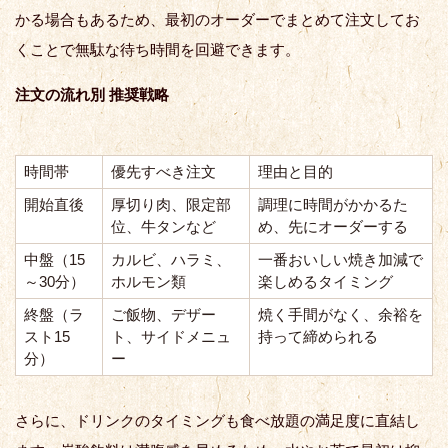
かる場合もあるため、最初のオーダーでまとめて注文してお
くことで無駄な待ち時間を回避できます。
注文の流れ別 推奨戦略
時間帯
優先すべき注文
理由と目的
開始直後
厚切り肉、限定部
調理に時間がかかるた
位、牛タンなど
め、先にオーダーする
中盤（15
カルビ、ハラミ、
一番おいしい焼き加減で
～30分）
ホルモン類
楽しめるタイミング
終盤（ラ
ご飯物、デザー
焼く手間がなく、余裕を
スト15
ト、サイドメニュ
持って締められる
分）
ー
さらに、ドリンクのタイミングも食べ放題の満足度に直結し