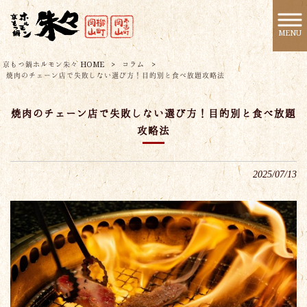
MENU
京もつ鍋ホルモン朱々 HOME
>
コラム
>
焼肉のチェーン店で失敗しない選び方！目的別と食べ放題攻略法
焼肉のチェーン店で失敗しない選び方！目的別と食べ放題
攻略法
2025/07/13