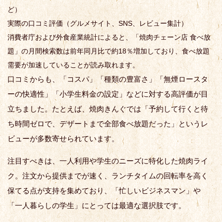
ど）
実際の口コミ評価（グルメサイト、SNS、レビュー集計）
消費者庁および外食産業統計によると、「焼肉チェーン店 食べ放
題」の月間検索数は前年同月比で約18％増加しており、食べ放題
需要が加速していることが読み取れます。
口コミからも、「コスパ」「種類の豊富さ」「無煙ロースタ
ーの快適性」「小学生料金の設定」などに対する高評価が目
立ちました。たとえば、焼肉きんぐでは「予約して行くと待
ち時間ゼロで、デザートまで全部食べ放題だった」というレ
ビューが多数寄せられています。
注目すべきは、一人利用や学生のニーズに特化した焼肉ライ
ク。注文から提供までが速く、ランチタイムの回転率を高く
保てる点が支持を集めており、「忙しいビジネスマン」や
「一人暮らしの学生」にとっては最適な選択肢です。