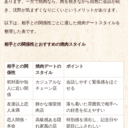
あります。一方で焼肉なら、肉を焼きながら自然に会話が続
き、沈黙が気まずくなりにくいというメリットがあります。
以下は、相手との関係性ごとに適した焼肉デートスタイルを
整理した表です。
相手との関係性とおすすめの焼肉スタイル
相手との関
焼肉デートの
ポイント
係性
スタイル
初対面や知
カジュアルな
会話しやすく緊張感をほぐ
人に近い関
チェーン店
せる
係
友達以上恋
静かな個室焼
落ち着いた雰囲気で相手へ
人未満
肉店
の好意を伝えやすい
恋人関係・
高級感ある隠
特別感を演出し、記念日や
本命
れ家風の店
節目にふさわしい