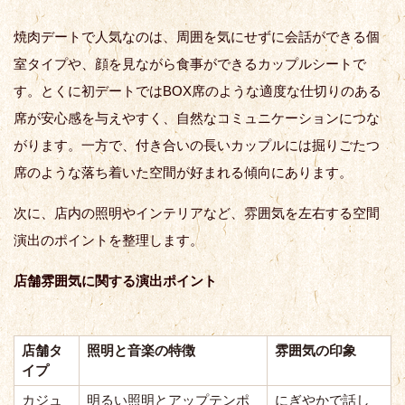
焼肉デートで人気なのは、周囲を気にせずに会話ができる個
室タイプや、顔を見ながら食事ができるカップルシートで
す。とくに初デートではBOX席のような適度な仕切りのある
席が安心感を与えやすく、自然なコミュニケーションにつな
がります。一方で、付き合いの長いカップルには掘りごたつ
席のような落ち着いた空間が好まれる傾向にあります。
次に、店内の照明やインテリアなど、雰囲気を左右する空間
演出のポイントを整理します。
店舗雰囲気に関する演出ポイント
店舗タ
照明と音楽の特徴
雰囲気の印象
イプ
カジュ
明るい照明とアップテンポ
にぎやかで話し