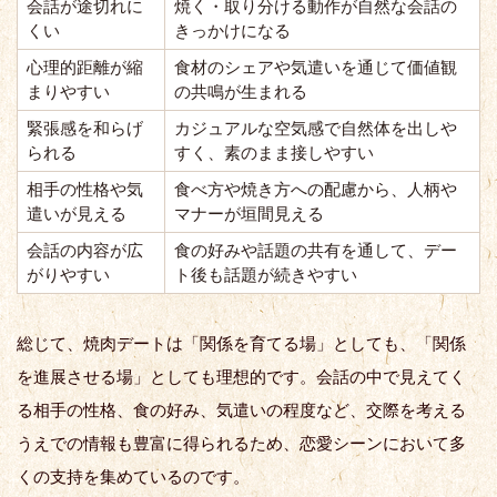
会話が途切れに
焼く・取り分ける動作が自然な会話の
くい
きっかけになる
心理的距離が縮
食材のシェアや気遣いを通じて価値観
まりやすい
の共鳴が生まれる
緊張感を和らげ
カジュアルな空気感で自然体を出しや
られる
すく、素のまま接しやすい
相手の性格や気
食べ方や焼き方への配慮から、人柄や
遣いが見える
マナーが垣間見える
会話の内容が広
食の好みや話題の共有を通して、デー
がりやすい
ト後も話題が続きやすい
総じて、焼肉デートは「関係を育てる場」としても、「関係
を進展させる場」としても理想的です。会話の中で見えてく
る相手の性格、食の好み、気遣いの程度など、交際を考える
うえでの情報も豊富に得られるため、恋愛シーンにおいて多
くの支持を集めているのです。