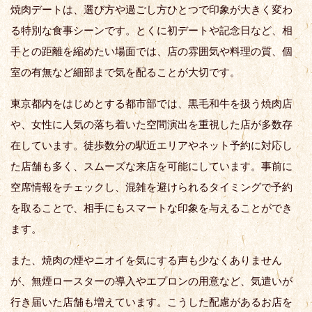
焼肉デートは、選び方や過ごし方ひとつで印象が大きく変わ
る特別な食事シーンです。とくに初デートや記念日など、相
手との距離を縮めたい場面では、店の雰囲気や料理の質、個
室の有無など細部まで気を配ることが大切です。
東京都内をはじめとする都市部では、黒毛和牛を扱う焼肉店
や、女性に人気の落ち着いた空間演出を重視した店が多数存
在しています。徒歩数分の駅近エリアやネット予約に対応し
た店舗も多く、スムーズな来店を可能にしています。事前に
空席情報をチェックし、混雑を避けられるタイミングで予約
を取ることで、相手にもスマートな印象を与えることができ
ます。
また、焼肉の煙やニオイを気にする声も少なくありません
が、無煙ロースターの導入やエプロンの用意など、気遣いが
行き届いた店舗も増えています。こうした配慮があるお店を