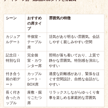
シーン
おすすめ
雰囲気の特徴
の席タイ
プ
カジュア
半個室・
活気があり明るい雰囲気。会話
ルデート
テーブル
しやすく親しみやすい空間
席
記念日・
完全個
照明が落ち着いており、上質で
特別な日
室・カウ
静かな雰囲気。特別感を演出し
ンター席
やすい
付き合う
カップル
適度な距離感があり、緊張をほ
前の初デ
シート・
ぐす空間設計。自然な会話がし
ート
BOX席
やすい
長く付き
座敷・掘
リラックスしながらゆっくり食
合ったカ
りごたつ
事を楽しめる家庭的な雰囲気
ップル
席