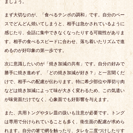
ましょう。
まず大切なのが、「食べるテンポの調和」です。自分のペー
スでどんどん焼いてしまうと、相手は急かされているように
感じたり、会話に集中できなくなったりする可能性がありま
す。相手の食べるスピードに合わせ、落ち着いたリズムで進
めるのが好印象の第一歩です。
次に意識したいのが「焼き加減の共有」です。自分の好みで
勝手に焼き進めず、「どの焼き加減が好き？」と一言聞くだ
けで、相手への配慮が伝わります。特に希少部位や厚切り肉
などは焼き加減によって味が大きく変わるため、この気遣い
が味覚面だけでなく、心象面でも好影響を与えます。
また、共用トングやタレ皿の扱いも注意が必要です。トング
は専用で分けられていることも多く、衛生面の配慮が求めら
れます。自分の箸で網を触ったり、タレを二度づけしたりす