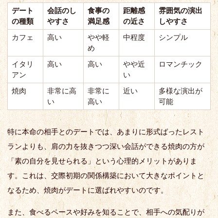
デート
会話のし
食事の
距離感
雰囲気の演出
の種類
やすさ
満足感
の近さ
しやすさ
カフェ
高い
やや軽
中程度
シンプル
め
イタリ
高い
高い
やや近
ロマンチック
アン
い
焼肉
非常に高
非常に
近い
多様な演出が
い
高い
可能
特に本命の相手とのデートでは、あまりに形式ばったレスト
ランよりも、肩の力を抜きつつ深い会話ができる焼肉の方が
「素の自分を見せられる」という心理的メリットがありま
す。これは、交際初期の関係構築において大きなポイントと
なるため、焼肉がデートに選ばれやすいのです。
また、食べるペースや好みを知ることで、相手への気配りが