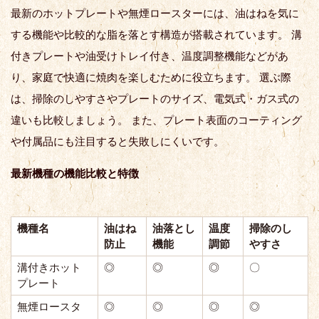
最新のホットプレートや無煙ロースターには、油はねを気に
する機能や比較的な脂を落とす構造が搭載されています。 溝
付きプレートや油受けトレイ付き、温度調整機能などがあ
り、家庭で快適に焼肉を楽しむために役立ちます。 選ぶ​​際
は、掃除のしやすさやプレートのサイズ、電気式・ガス式の
違いも比較しましょう。 また、プレート表面のコーティング
や付属品にも注目すると失敗しにくいです。
最新機種の機能比較と特徴
機種名
油はね
油落とし
温度
掃除のし
防止
機能
調節
やすさ
溝付きホット
◎
◎
◎
〇
プレート
無煙ロースタ
◎
◎
◎
◎