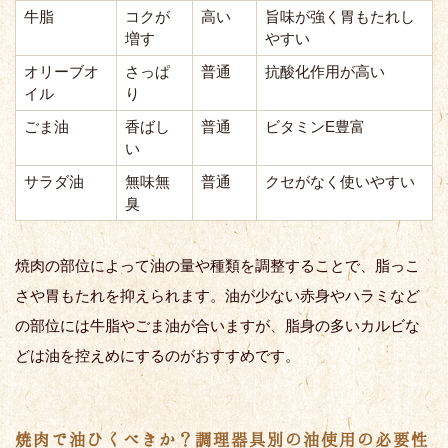
牛脂
コクが
高い
旨味が強く胃もたれし
増す
やすい
オリーブオ
さっぱ
普通
抗酸化作用が高い
イル
り
ごま油
香ばし
普通
ビタミンE豊富
い
サラダ油
無味無
普通
クセがなく使いやすい
臭
焼肉の部位によって油の量や種類を調整することで、脂っこ
さや胃もたれを抑えられます。油が少ない赤身やハラミなど
の部位には牛脂やごま油が合いますが、脂身の多いカルビな
どは油を控えめにするのがおすすめです。
焼肉で油ひくべきか？調理器具別の油使用の必要性