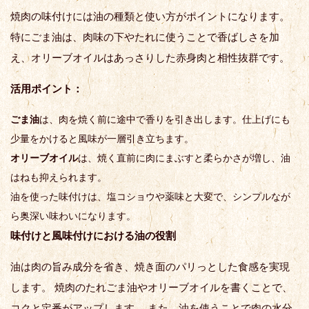
焼肉の味付けには油の種類と使い方がポイントになります。
特にごま油は、肉味の下やたれに使うことで香ばしさを加
え、オリーブオイルはあっさりした赤身肉と相性抜群です。
活用ポイント：
ごま油
は、肉を焼く前に途中で香りを引き出します。仕上げにも
少量をかけると風味が一層引き立ちます。
オリーブオイル
は、焼く直前に肉にまぶすと柔らかさが増し、油
はねも抑えられます。
油を使った味付けは、塩コショウや薬味と大変で、シンプルなが
ら奥深い味わいになります。
味付けと風味付けにおける油の役割
油は肉の旨み成分を省き、焼き面のパリっとした食感を実現
します。 焼肉のたれごま油やオリーブオイルを書くことで、
コクと定番がアップします。 また、油を使うことで肉の水分