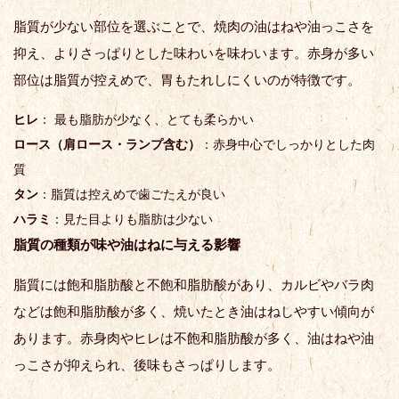
脂質が少ない部位を選ぶことで、焼肉の油はねや油っこさを
抑え、よりさっぱりとした味わいを味わいます。赤身が多い
部位は脂質が控えめで、胃もたれしにくいのが特徴です。
ヒレ
： 最も脂肪が少なく、とても柔らかい
ロース（肩ロース・ランプ含む）
：赤身中心でしっかりとした肉
質
タン
：脂質は控えめで歯ごたえが良い
ハラミ
：見た目よりも脂肪は少ない
脂質の種類が味や油はねに与える影響
脂質には飽和脂肪酸と不飽和脂肪酸があり、カルビやバラ肉
などは飽和脂肪酸が多く、焼いたとき油はねしやすい傾向が
あります。赤身肉やヒレは不飽和脂肪酸が多く、油はねや油
っこさが抑えられ、後味もさっぱりします。