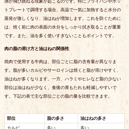
滴が飛び跳ねる現象が起こるのです。特にフライパンやホッ
トプレートで調理する場合、高温で一気に加熱すると水分の
蒸発が激しくなり、油はねが増加します。これを防ぐために
は、焼く前に肉の表面の水分をしっかり拭き取ることが重要
です。また、油を多く使いすぎないこともポイントです。
肉の脂の溶け方と油はねの関係性
焼肉で使用する牛肉は、部位ごとに脂の含有量が異なりま
す。脂が多いカルビやサーロインは焼くと脂が溶けやすく、
油はねが多くなります。一方、ハラミやヒレなど脂の少ない
部位は油はねが少なく、食後の胃もたれも軽減しやすいで
す。下記の表で主な部位ごとの脂の量を比較できます。
部位
脂の多さ
油はねの多さ
カルビ
多い
多い