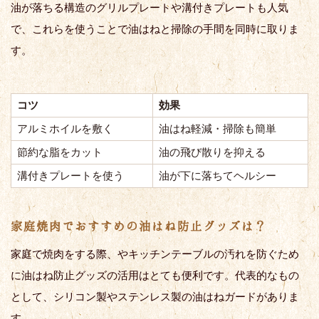
油が落ちる構造のグリルプレートや溝付きプレートも人気
で、これらを使うことで油はねと掃除の手間を同時に取りま
す。
コツ
効果
アルミホイルを敷く
油はね軽減・掃除も簡単
節約な脂をカット
油の飛び散りを抑える
溝付きプレートを使う
油が下に落ちてヘルシー
家庭焼肉でおすすめの油はね防止グッズは？
家庭で焼肉をする際、やキッチンテーブルの汚れを防ぐため
に油はね防止グッズの活用はとても便利です。代表的なもの
として、シリコン製やステンレス製の油はねガードがありま
す。