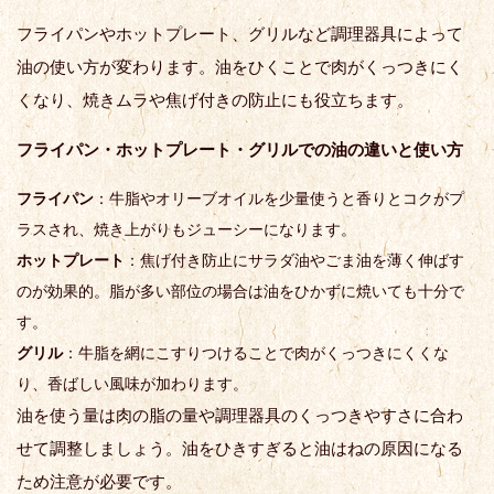
フライパンやホットプレート、グリルなど調理器具によって
油の使い方が変わります。油をひくことで肉がくっつきにく
くなり、焼きムラや焦げ付きの防止にも役立ちます。
フライパン・ホットプレート・グリルでの油の違いと使い方
フライパン
：牛脂やオリーブオイルを少量使うと香りとコクがプ
ラスされ、焼き上がりもジューシーになります。
ホットプレート
：焦げ付き防止にサラダ油やごま油を薄く伸ばす
のが効果的。脂が多い部位の場合は油をひかずに焼いても十分で
す。
グリル
：牛脂を網にこすりつけることで肉がくっつきにくくな
り、香ばしい風味が加わります。
油を使う量は肉の脂の量や調理器具のくっつきやすさに合わ
せて調整しましょう。油をひきすぎると油はねの原因になる
ため注意が必要です。