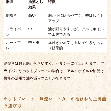
器具
油落とし
特徴
効果
網焼き
高い
脂が下に落ちやすく、香ばしさも
アップ
フライパ
中
油が残りやすいが、アルミホイル
ン
で工夫できる
ホットプ
中～高
溝付きや油受けトレイ付きならよ
レート
り効果的
網焼きは最も脂が落ちやすく、ヘルシーに仕上がります。フ
ライパンやホットプレートの場合は、アルミホイルや油受け
機能の活用で油を減らすことができます。
ホットプレート・無煙ロースターの油はね防止機能
と選び方