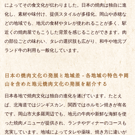
によってその食文化が伝わりました。日本の焼肉は独自に進
化し、素材や味付け、提供スタイルが多様化。岡山や赤穂な
どの地域でも、地元の食材やタレが使われることが多く、駅
近くの焼肉屋でもこうした背景を感じることができます。肉
の部位ごとの味わい、タレの選択肢も広がり、和牛や地元ブ
ランド牛の利用も一般化しています。
日本の焼肉文化の発展と地域差 - 各地域の特色や岡
山を含めた地元焼肉文化の発展を紹介する
日本各地で焼肉文化は独自の進化を遂げています。たとえ
ば、北海道ではジンギスカン、関西ではホルモン焼きが有名
です。岡山市大多羅周辺でも、地元の牛肉や新鮮な海鮮を使
った焼肉メニューが提供され、ランチやディナーのコースも
充実しています。地域によってタレや薬味、焼き方に違いが