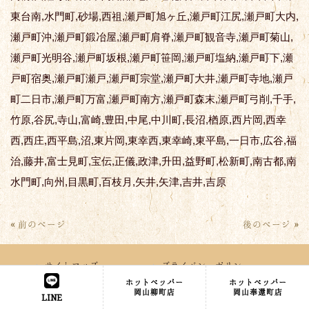
東台南,水門町,砂場,西祖,瀬戸町旭ヶ丘,瀬戸町江尻,瀬戸町大内,
瀬戸町沖,瀬戸町鍛冶屋,瀬戸町肩脊,瀬戸町観音寺,瀬戸町菊山,
瀬戸町光明谷,瀬戸町坂根,瀬戸町笹岡,瀬戸町塩納,瀬戸町下,瀬
戸町宿奥,瀬戸町瀬戸,瀬戸町宗堂,瀬戸町大井,瀬戸町寺地,瀬戸
町二日市,瀬戸町万富,瀬戸町南方,瀬戸町森末,瀬戸町弓削,千手,
竹原,谷尻,寺山,富崎,豊田,中尾,中川町,長沼,楢原,西片岡,西幸
西,西庄,西平島,沼,東片岡,東幸西,東幸崎,東平島,一日市,広谷,福
治,藤井,富士見町,宝伝,正儀,政津,升田,益野町,松新町,南古都,南
水門町,向州,目黒町,百枝月,矢井,矢津,吉井,吉原
« 前のページ
後のページ »
サイトマップ
プライバシーポリシー
ホットペッパー
ホットペッパー
特定商取引法に基づく表記
岡山柳町店
岡山奉還町店
LINE