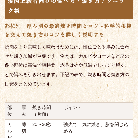
焼肉上級者向けの食べ方・焼き方テクニッ
ク集
部位別・厚み別の最適焼き時間とコツ - 科学的根拠
を交えて焼き方のコツを詳しく説明する
焼肉をより美味しく味わうためには、部位ごとや厚みに合わ
せた焼き加減が重要です。例えば、カルビやロースなど脂の
多い部位は高温で短時間、赤身はやや低温でじっくり焼くこ
とで旨みを引き出せます。下記の表で、焼き時間と焼き方の
目安をまとめています。
部
厚
焼き時間
ポイント
位
み
（片面）
カ
薄
20〜30秒
強火で一気に焼き、脂を閉じ込
ル
切
める
ビ