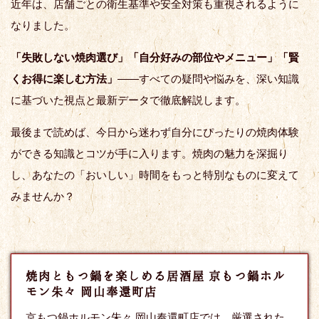
近年は、店舗ごとの衛生基準や安全対策も重視されるように
なりました。
「失敗しない焼肉選び」「自分好みの部位やメニュー」「賢
くお得に楽しむ方法」
――すべての疑問や悩みを、深い知識
に基づいた視点と最新データで徹底解説します。
最後まで読めば、今日から迷わず自分にぴったりの焼肉体験
ができる知識とコツが手に入ります。焼肉の魅力を深掘り
し、あなたの「おいしい」時間をもっと特別なものに変えて
みませんか？
焼肉ともつ鍋を楽しめる居酒屋 京もつ鍋ホル
モン朱々 岡山奉還町店
京もつ鍋ホルモン朱々 岡山奉還町店では、厳選された