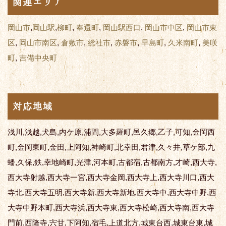
関連エリア
岡山市
,
岡山駅
,
柳町
,
奉還町
,
岡山駅西口
,
岡山市中区
,
岡山市東
区
,
岡山市南区
,
倉敷市
,
総社市
,
赤磐市
,
早島町
,
久米南町
,
美咲
町
,
吉備中央町
対応地域
浅川,浅越,犬島,内ケ原,浦間,大多羅町,邑久郷,乙子,可知,金岡西
町,金岡東町,金田,上阿知,神崎町,北幸田,君津,久々井,草ケ部,九
蟠,久保,鉄,幸地崎町,光津,河本町,古都宿,古都南方,才崎,西大寺,
西大寺射越,西大寺一宮,西大寺金岡,西大寺上,西大寺川口,西大
寺北,西大寺五明,西大寺新,西大寺新地,西大寺中,西大寺中野,西
大寺中野本町,西大寺浜,西大寺東,西大寺松崎,西大寺南,西大寺
門前,西隆寺,宍甘,下阿知,宿毛,上道北方,城東台西,城東台東,城