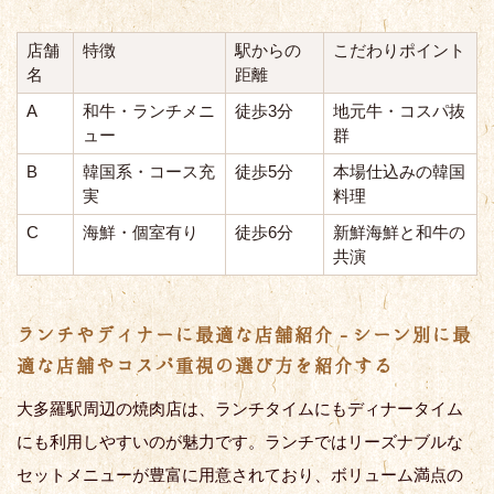
店舗
特徴
駅からの
こだわりポイント
名
距離
A
和牛・ランチメニ
徒歩3分
地元牛・コスパ抜
ュー
群
B
韓国系・コース充
徒歩5分
本場仕込みの韓国
実
料理
C
海鮮・個室有り
徒歩6分
新鮮海鮮と和牛の
共演
ランチやディナーに最適な店舗紹介 - シーン別に最
適な店舗やコスパ重視の選び方を紹介する
大多羅駅周辺の焼肉店は、ランチタイムにもディナータイム
にも利用しやすいのが魅力です。ランチではリーズナブルな
セットメニューが豊富に用意されており、ボリューム満点の