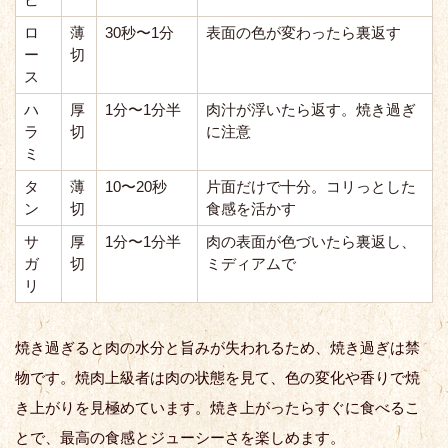
ロ
薄
30秒〜1分
表面の色が変わったら裏返す
ー
切
ス
ハ
厚
1分〜1分半
肉汁が浮いたら返す。焼き過ぎ
ラ
切
に注意
ミ
タ
薄
10〜20秒
片面だけで十分。コリっとした
ン
切
食感を活かす
サ
厚
1分〜1分半
肉の表面が色づいたら裏返し、
ガ
切
ミディアムで
リ
焼き過ぎると肉の水分と旨みが失われるため、焼き過ぎは禁
物です。焼肉上級者は肉の状態を見て、色の変化や香りで焼
き上がりを見極めています。焼き上がったらすぐに食べるこ
とで、最高の食感とジューシーさを楽しめます。