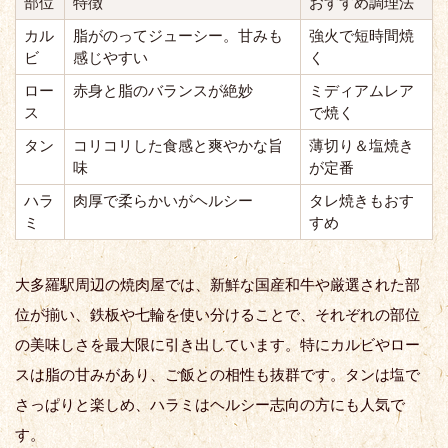
部位
特徴
おすすめ調理法
カル
脂がのってジューシー。甘みも
強火で短時間焼
ビ
感じやすい
く
ロー
赤身と脂のバランスが絶妙
ミディアムレア
ス
で焼く
タン
コリコリした食感と爽やかな旨
薄切り＆塩焼き
味
が定番
ハラ
肉厚で柔らかいがヘルシー
タレ焼きもおす
ミ
すめ
大多羅駅周辺の焼肉屋では、新鮮な国産和牛や厳選された部
位が揃い、鉄板や七輪を使い分けることで、それぞれの部位
の美味しさを最大限に引き出しています。特にカルビやロー
スは脂の甘みがあり、ご飯との相性も抜群です。タンは塩で
さっぱりと楽しめ、ハラミはヘルシー志向の方にも人気で
す。